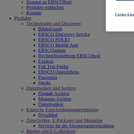
Zugang zu EBSCOhost
Produkte entdecken
Kontakt
Cookie-Eins
Produkte
Technologien und Discovery
BiblioGraph
EBSCO Discovery Service
EBSCO FOLIO
EBSCO Mobile App
EBSCOadmin
Rechercheplattform EBSCOhost
Explora
Full Text Finder
EBSCO OpenAthens
Panorama
Stacks
Datenbanken und Archive
Digitale Archive
Magazin-Archive
Datenbanken
Klinische Entscheidungsunterstützung
DynaMed
Zeitschriften, E-Packages und Magazine
Services für die Abonnementverwaltung
Bücher und E-Collections