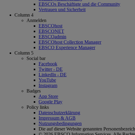
EBSCOs Beschäftigte und die Community
Vertrauen und Sicherheit
Column 4
Anmelden
EBSCOhost
EBSCONET
EBSCOadmin
EBSCOhost Collection Manager
EBSCO Experience Manager
Column 5
Social bar
Facebook
Twitter - DE
LinkedIn - DE
YouTube
Instagram
Badges
App Store
Google Play
Policy links
Datenschutzerklärung
Impressum & AGB
Nutzungsbedingungen
Die auf dieser Website genannten Personenbezeichn
© 2026 EBSCO Information Services. Alle Rechte