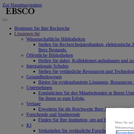
Zur Hauptnavigation
Beginnen Sie Ihre Recherche
Lösungen für
Wissenschaftliche Bibliotheken
Stellen Sie Recherchedatenbanken, elektronische 
Ihres Bestands.
Öffentliche Bibliotheken
Helfen Sie dabei, Kollektionen aufzubauen und zu
Internationale Schulen
Stellen Sie verlässliche Ressourcen und Technolo
Gesundheitswesen
Bieten Sie evidenzbasierte Lösungen, Ressourcen
Unternehmen
Ermöglichen Sie den Mitarbeitenden in Ihrem Unt
Sie ihnen so zum Erfolg.
Verlage
Erweitern Sie die Reichweite Ihrer Inhalte und Se
Forschende und Studierende
Finden Sie Ihre Institution, um auf EBSCOs Produ
Wenn Sie auf 
KI
Websitenaviga
Verknüpfen Sie verlässliche Forschungsinhalte mi
Datenschut