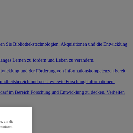
ten Sie Bibliothekstechnologien, Akquisitionen und die Entwicklung
slanges Lernen zu fördern und Leben zu verändern.
entwicklung und der Förderung von Informationskompetenzen bereit.
undheitsbereich und peer-reviewte Forschungsinformationen.
edarf im Bereich Forschung und Entwicklung zu decken. Verhelfen
.
zu, um die
erstützen.