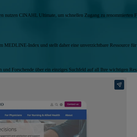
en nutzen CINAHL Ultimate, um schnellen Zugang zu renommierten Fac
 MEDLINE-Index und stellt daher eine unverzichtbare Ressource für 
nd Forschende über ein einziges Suchfeld auf all Ihre wichtigen Res