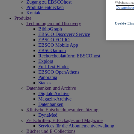
Zugang zu EBSCOhost
Websitenaviga
Produkte entdecken
Datenschut
Kontakt
Produkte
Technologien und Discovery
Cookie-Eins
BiblioGraph
EBSCO Discovery Service
EBSCO FOLIO
EBSCO Mobile App
EBSCOadmin
Rechercheplattform EBSCOhost
Explora
Full Text Finder
EBSCO OpenAthens
Panorama
Stacks
Datenbanken und Archive
Digitale Archive
Magazin-Archive
Datenbanken
Klinische Entscheidungsunterstützung
DynaMed
Zeitschriften, E-Packages und Magazine
Services für die Abonnementverwaltung
Bücher und E-Collections