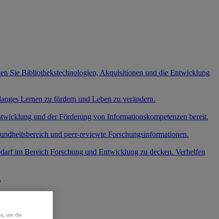
ten Sie Bibliothekstechnologien, Akquisitionen und die Entwicklung
slanges Lernen zu fördern und Leben zu verändern.
entwicklung und der Förderung von Informationskompetenzen bereit.
undheitsbereich und peer-reviewte Forschungsinformationen.
edarf im Bereich Forschung und Entwicklung zu decken. Verhelfen
.
zu, um die