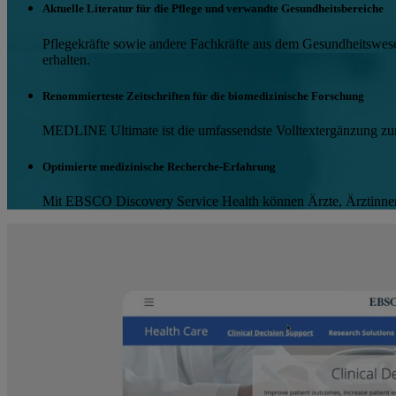
Aktuelle Literatur für die Pflege und verwandte Gesundheitsbereiche
Pflegekräfte sowie andere Fachkräfte aus dem Gesundheitswes
erhalten.
Renommierteste Zeitschriften für die biomedizinische Forschung
MEDLINE Ultimate ist die umfassendste Volltextergänzung zum
Optimierte medizinische Recherche-Erfahrung
Mit EBSCO Discovery Service Health können Ärzte, Ärztinnen u