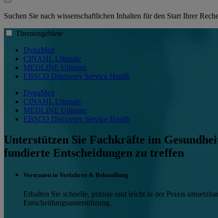
Suchen Sie nach wissenschaftlichen Inhalten für den Start Ihrer Rec
Themengebiete
DynaMed
CINAHL Ultimate
MEDLINE Ultimate
EBSCO Discovery Service Health
DynaMed
CINAHL Ultimate
MEDLINE Ultimate
EBSCO Discovery Service Health
Unterstützen Sie Fachkräfte im Gesundhei
fundierte Entscheidungen zu treffen
Vertrauen in Verfahren & Behandlung
Erhalten Sie schnelle, präzise und leicht in der Praxis umset
Entscheidungsunterstützung.