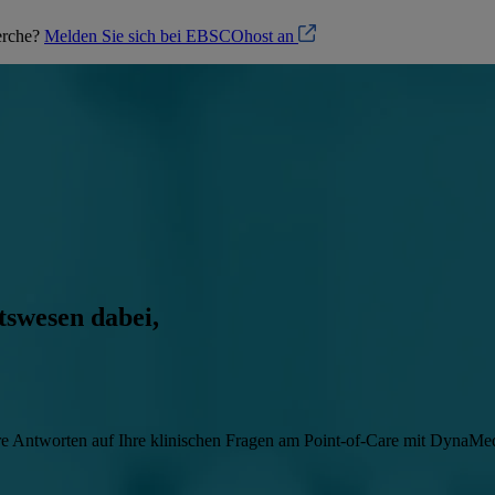
herche?
Melden Sie sich bei EBSCOhost an
tswesen dabei,
zbare Antworten auf Ihre klinischen Fragen am Point-of-Care mit DynaMe