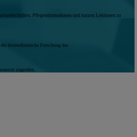
hzeitschriften, Pflegeinformationen und kurzen Lektionen zu
die biomedizinische Forschung dar.
sourcen zugreifen.