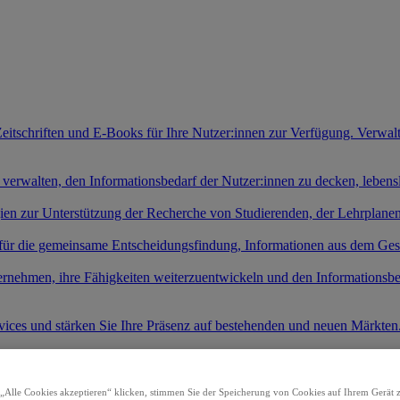
Zeitschriften und E-Books für Ihre Nutzer:innen zur Verfügung. Verwal
 verwalten, den Informationsbedarf der Nutzer:innen zu decken, leben
gien zur Unterstützung der Recherche von Studierenden, der Lehrplan
 für die gemeinsame Entscheidungsfindung, Informationen aus dem Ges
ernehmen, ihre Fähigkeiten weiterzuentwickeln und den Informationsb
rvices und stärken Sie Ihre Präsenz auf bestehenden und neuen Märkten
kte zuzugreifen und mit der Recherche zu beginnen.
t KI-Systemen
„Alle Cookies akzeptieren“ klicken, stimmen Sie der Speicherung von Cookies auf Ihrem Gerät 