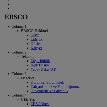
Column 1
EBSCO Hakkında
Şirket
Liderlik
Ofisler
Kariyer
Column 2
Teknoloji
Erişilebilirlik
Açık Erişim
Yapay Zeka (AI)
Column 3
Değerler
Kurumsal Sorumluluk
Çalışanlarımız ve Topluluğumuz
Güvenilirlik ve Güvenlik
Column 4
Giriş Yap
EBSCOhost