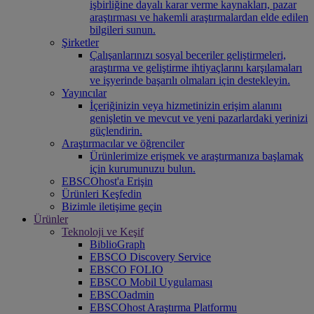
işbirliğine dayalı karar verme kaynakları, pazar
araştırması ve hakemli araştırmalardan elde edilen
bilgileri sunun.
Şirketler
Çalışanlarınızı sosyal beceriler geliştirmeleri,
araştırma ve geliştirme ihtiyaçlarını karşılamaları
ve işyerinde başarılı olmaları için destekleyin.
Yayıncılar
İçeriğinizin veya hizmetinizin erişim alanını
genişletin ve mevcut ve yeni pazarlardaki yerinizi
güçlendirin.
Araştırmacılar ve öğrenciler
Ürünlerimize erişmek ve araştırmanıza başlamak
için kurumunuzu bulun.
EBSCOhost'a Erişin
Ürünleri Keşfedin
Bizimle iletişime geçin
Ürünler
Teknoloji ve Keşif
BiblioGraph
EBSCO Discovery Service
EBSCO FOLIO
EBSCO Mobil Uygulaması
EBSCOadmin
EBSCOhost Araştırma Platformu