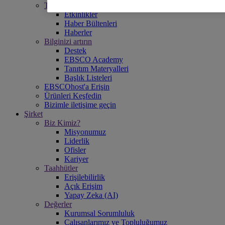
Takipte Kalın
Etkinlikler
Haber Bültenleri
Haberler
Bilginizi artırın
Destek
EBSCO Academy
Tanıtım Materyalleri
Başlık Listeleri
EBSCOhost'a Erişin
Ürünleri Keşfedin
Bizimle iletişime geçin
Şirket
Biz Kimiz?
Misyonumuz
Liderlik
Ofisler
Kariyer
Taahhütler
Erişilebilirlik
Açık Erişim
Yapay Zeka (AI)
Değerler
Kurumsal Sorumluluk
Çalışanlarımız ve Topluluğumuz