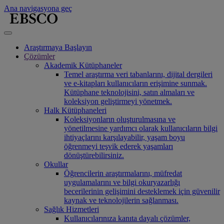
Ana navigasyona geç
Araştırmaya Başlayın
Çözümler
Akademik Kütüphaneler
Temel araştırma veri tabanlarını, dijital dergileri
ve e-kitapları kullanıcıların erişimine sunmak.
Kütüphane teknolojisini, satın almaları ve
koleksiyon geliştirmeyi yönetmek.
Halk Kütüphaneleri
Koleksiyonların oluşturulmasına ve
yönetilmesine yardımcı olarak kullanıcıların bilgi
ihtiyaçlarını karşılayabilir, yaşam boyu
öğrenmeyi teşvik ederek yaşamları
dönüştürebilirsiniz.
Okullar
Öğrencilerin araştırmalarını, müfredat
uygulamalarını ve bilgi okuryazarlığı
becerilerinin gelişimini desteklemek için güvenilir
kaynak ve teknolojilerin sağlanması.
Sağlık Hizmetleri
Kullanıcılarınıza kanıta dayalı çözümler,