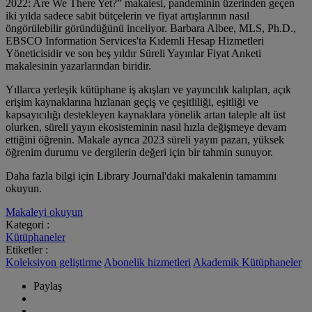
2022: Are We There Yet?” makalesi, pandeminin üzerinden geçen
iki yılda sadece sabit bütçelerin ve fiyat artışlarının nasıl
öngörülebilir göründüğünü inceliyor. Barbara Albee, MLS, Ph.D.,
EBSCO Information Services'ta Kıdemli Hesap Hizmetleri
Yöneticisidir ve son beş yıldır Süreli Yayınlar Fiyat Anketi
makalesinin yazarlarından biridir.
Yıllarca yerleşik kütüphane iş akışları ve yayıncılık kalıpları, açık
erişim kaynaklarına hızlanan geçiş ve çeşitliliği, eşitliği ve
kapsayıcılığı destekleyen kaynaklara yönelik artan taleple alt üst
olurken, süreli yayın ekosisteminin nasıl hızla değişmeye devam
ettiğini öğrenin. Makale ayrıca 2023 süreli yayın pazarı, yüksek
öğrenim durumu ve dergilerin değeri için bir tahmin sunuyor.
Daha fazla bilgi için Library Journal'daki makalenin tamamını
okuyun.
Makaleyi okuyun
Kategori :
Kütüphaneler
Etiketler :
Koleksiyon geliştirme
Abonelik hizmetleri
Akademik Kütüphaneler
Paylaş