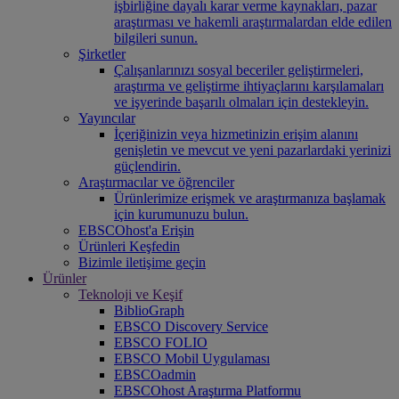
işbirliğine dayalı karar verme kaynakları, pazar
araştırması ve hakemli araştırmalardan elde edilen
bilgileri sunun.
Şirketler
Çalışanlarınızı sosyal beceriler geliştirmeleri,
araştırma ve geliştirme ihtiyaçlarını karşılamaları
ve işyerinde başarılı olmaları için destekleyin.
Yayıncılar
İçeriğinizin veya hizmetinizin erişim alanını
genişletin ve mevcut ve yeni pazarlardaki yerinizi
güçlendirin.
Araştırmacılar ve öğrenciler
Ürünlerimize erişmek ve araştırmanıza başlamak
için kurumunuzu bulun.
EBSCOhost'a Erişin
Ürünleri Keşfedin
Bizimle iletişime geçin
Ürünler
Teknoloji ve Keşif
BiblioGraph
EBSCO Discovery Service
EBSCO FOLIO
EBSCO Mobil Uygulaması
EBSCOadmin
EBSCOhost Araştırma Platformu