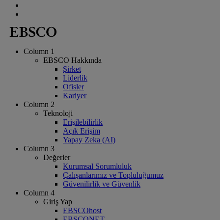
Column 1
EBSCO Hakkında
Şirket
Liderlik
Ofisler
Kariyer
Column 2
Teknoloji
Erişilebilirlik
Açık Erişim
Yapay Zeka (AI)
Column 3
Değerler
Kurumsal Sorumluluk
Çalışanlarımız ve Topluluğumuz
Güvenilirlik ve Güvenlik
Column 4
Giriş Yap
EBSCOhost
EBSCONET