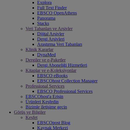
Explora
Full Text Finder
EBSCO OpenAthens
Panorama
Stacks
Veri Tabanları ve Arşivler
Dijital Arşivler
Dergi Arşivleri
Araştırma Veri Tabanları
Klinik Kararlar
DynaMed
Dergiler ve e-Paketler
Dergi Aboneliği Hizmetleri
Kitaplar ve e-Koleksiyonlar
EBSCO eBooks
EBSCOhost Collection Manager
Professional Services
EBSCO Professional Services
EBSCOhost'a Erişin
Ürünleri Keşfedin
Bizimle iletişime geçin
Görüş ve Bilgiler
Keşfet
EBSCOpost Blog
Kaynak Merkezi