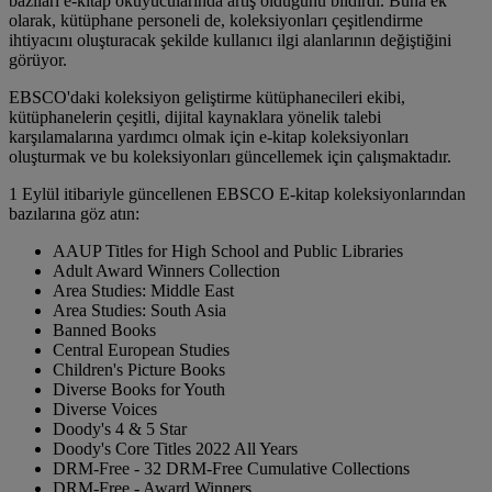
bazıları e-kitap okuyucularında artış olduğunu bildirdi. Buna ek
olarak, kütüphane personeli de, koleksiyonları çeşitlendirme
ihtiyacını oluşturacak şekilde kullanıcı ilgi alanlarının değiştiğini
görüyor.
EBSCO'daki koleksiyon geliştirme kütüphanecileri ekibi,
kütüphanelerin çeşitli, dijital kaynaklara yönelik talebi
karşılamalarına yardımcı olmak için e-kitap koleksiyonları
oluşturmak ve bu koleksiyonları güncellemek için çalışmaktadır.
1 Eylül itibariyle güncellenen EBSCO E-kitap koleksiyonlarından
bazılarına göz atın:
AAUP Titles for High School and Public Libraries
Adult Award Winners Collection
Area Studies: Middle East
Area Studies: South Asia
Banned Books
Central European Studies
Children's Picture Books
Diverse Books for Youth
Diverse Voices
Doody's 4 & 5 Star
Doody's Core Titles 2022 All Years
DRM-Free - 32 DRM-Free Cumulative Collections
DRM-Free - Award Winners