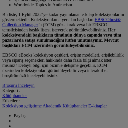
Worldwide Topics in Antiracism
Bu liste, 1 Eylül 2022’ye kadar yayımlanan e-kitap koleksiyonlarını
göstermektedir. Koleksiyonlarda yer alan başlıkları
EBSCOhost®
Collection Manager
’a (ECM) göz atarak veya bir EBSCO
temsilcisinden başlık listesi isteyerek görüntüleyebilirsiniz.
Her
koleksiyondaki başlıkların tümünün dünya çapında veya tüm
pazarlarda satışa sunulmadığını lütfen unutmayınız. Mevcut
başlıkları ECM üzerinden görüntüleyebilirsiniz.
EBSCO eBooks koleksiyon çeşitleri, erişim modelleri, erişilebilirlik
veya sipariş seçenekleri hakkında daha fazla bilgi almak ister
misiniz? Detaylı bilgi için bizimle iletişime geçebilir, ECM
üzerinden koleksiyonları görüntüleyebilir veya interaktif e-
broşürümüzü inceleyebilirsiniz.
Broşürü İnceleyin
Kategori :
Kütüphaneler
Etiketler :
Koleksiyon geliştirme
Akademik Kütüphaneler
E–kitaplar
Paylaş