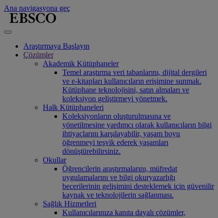
Ana navigasyona geç
Araştırmaya Başlayın
Çözümler
Akademik Kütüphaneler
Temel araştırma veri tabanlarını, dijital dergileri
ve e-kitapları kullanıcıların erişimine sunmak.
Kütüphane teknolojisini, satın almaları ve
koleksiyon geliştirmeyi yönetmek.
Halk Kütüphaneleri
Koleksiyonların oluşturulmasına ve
yönetilmesine yardımcı olarak kullanıcıların bilgi
ihtiyaçlarını karşılayabilir, yaşam boyu
öğrenmeyi teşvik ederek yaşamları
dönüştürebilirsiniz.
Okullar
Öğrencilerin araştırmalarını, müfredat
uygulamalarını ve bilgi okuryazarlığı
becerilerinin gelişimini desteklemek için güvenilir
kaynak ve teknolojilerin sağlanması.
Sağlık Hizmetleri
Kullanıcılarınıza kanıta dayalı çözümler,