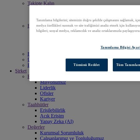
Takipte Kalın
Etkinlikler
Haber Bültenleri
Haberler
Tanımlama bilgilerini; sitemizin doğru şekilde çalışmasını sağlamak, içeri
Bilginizi artırın
medya özellikleri sunmak ve site trafiğimizi analiz etmek için kullanıyor
Destek
bilgileri; sosyal medya, reklamcılık ve analiz ortaklarımızla paylaşıyoru
EBSCO Academy
Tanıtım Materyalleri
Tanımlama Bilgisi Ayar
Başlık Listeleri
EBSCOhost'a Erişin
Ürünleri Keşfedin
Bizimle iletişime geçin
Tümünü Reddet
Tüm Tanımlama
Şirket
Biz Kimiz?
Misyonumuz
Liderlik
Ofisler
Kariyer
Taahhütler
Erişilebilirlik
Açık Erişim
Yapay Zeka (AI)
Değerler
Kurumsal Sorumluluk
Çalışanlarımız ve Topluluğumuz