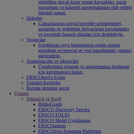
işbirliğine dayalı karar verme kaynakları, pazar
araştırması ve hakemli araştırmalardan elde edilen
bilgileri sunun.
Şirketler
Çalışanlarınızı sosyal beceriler geliştirmeleri,
araştırma ve geliştirme ihtiyaçlarını karşılamaları
ve işyerinde başarılı olmaları için destekleyin.
Yayıncılar
İçeriğinizin veya hizmetinizin erişim alanını
genişletin ve mevcut ve yeni pazarlardaki yerinizi
güçlendirin.
Araştırmacılar ve öğrenciler
Ürünlerimize erişmek ve araştırmanıza başlamak
için kurumunuzu bulun.
EBSCOhost'a Erişin
Ürünleri Keşfedin
Bizimle iletişime geçin
Ürünler
Teknoloji ve Keşif
BiblioGraph
EBSCO Discovery Service
EBSCO FOLIO
EBSCO Mobil Uygulaması
EBSCOadmin
EBSCOhost Araştırma Platformu