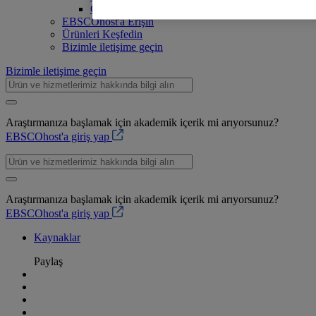
Güvenilirlik ve Güvenlik
EBSCOhost'a Erişin
Ürünleri Keşfedin
Bizimle iletişime geçin
Bizimle iletişime geçin
Araştırmanıza başlamak için akademik içerik mi arıyorsunuz?
EBSCOhost'a giriş yap
Araştırmanıza başlamak için akademik içerik mi arıyorsunuz?
EBSCOhost'a giriş yap
Kaynaklar
Paylaş