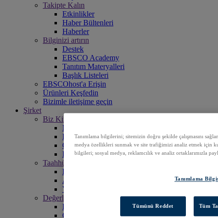
Takipte Kalın
Etkinlikler
Haber Bültenleri
Haberler
Bilginizi artırın
Destek
EBSCO Academy
Tanıtım Materyalleri
Başlık Listeleri
EBSCOhost'a Erişin
Ürünleri Keşfedin
Bizimle iletişime geçin
Şirket
Biz Kimiz?
Misyonumuz
Liderlik
Tanımlama bilgilerini; sitemizin doğru şekilde çalışmasını sağlam
Ofisler
medya özellikleri sunmak ve site trafiğimizi analiz etmek için k
Kariyer
bilgileri; sosyal medya, reklamcılık ve analiz ortaklarımızla pay
Taahhütler
Erişilebilirlik
Tanımlama Bilgis
Açık Erişim
Yapay Zeka (AI)
Değerler
Kurumsal Sorumluluk
Tümünü Reddet
Tüm Ta
Çalışanlarımız ve Topluluğumuz