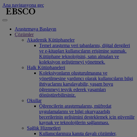
Ana navigasyona geç
Araştırmaya Başlayın
Çözümler
Akademik Kütüphaneler
Temel araştırma veri tabanlarını, dijital dergileri
ve e-kitapları kullanıcıların erişimine sunmak.
Kütüphane teknolojisini, satın almaları ve
koleksiyon geliştirmeyi yönetmek.
Halk Kütüphaneleri
Koleksiyonların oluşturulmasına ve
yönetilmesine yardımcı olarak kullanıcıların bilgi
ihtiyaçlarını karşılayabilir, yaşam boyu
öğrenmeyi teşvik ederek yaşamları
dönüştürebilirsiniz.
Okullar
Öğrencilerin araştırmalarını, müfredat
uygulamalarını ve bilgi okuryazarlığı
becerilerinin gelişimini desteklemek için güvenilir
kaynak ve teknolojilerin sağlanması.
Sağlık Hizmetleri
Kullanıcılarınıza kanıta dayalı çözümler,