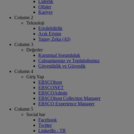
Liderlik
Ofisler
Kariyer
Column 2
Teknoloji
Erişilebilirlik
Açık Erişim
Yapay Zeka (AI)
Column 3
Değerler
Kurumsal Sorumluluk
Çalışanlarımız ve Topluluğumuz
Güvenilirlik ve Güvenlik
Column 4
Giriş Yap
EBSCOhost
EBSCONET
EBSCOAdmin
EBSCOhost Collection Manager
EBSCO Experience Manager
Column 5
Social bar
Facebook
Twitter
LinkedIn - TR