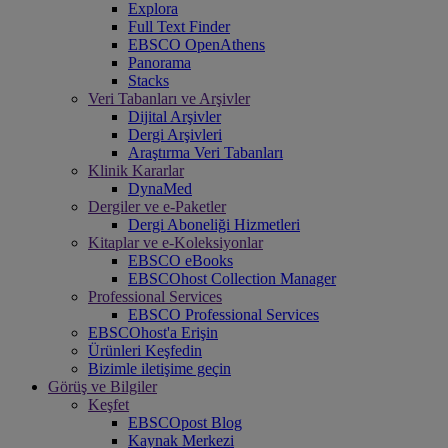
Explora
Full Text Finder
EBSCO OpenAthens
Panorama
Stacks
Veri Tabanları ve Arşivler
Dijital Arşivler
Dergi Arşivleri
Araştırma Veri Tabanları
Klinik Kararlar
DynaMed
Dergiler ve e-Paketler
Dergi Aboneliği Hizmetleri
Kitaplar ve e-Koleksiyonlar
EBSCO eBooks
EBSCOhost Collection Manager
Professional Services
EBSCO Professional Services
EBSCOhost'a Erişin
Ürünleri Keşfedin
Bizimle iletişime geçin
Görüş ve Bilgiler
Keşfet
EBSCOpost Blog
Kaynak Merkezi