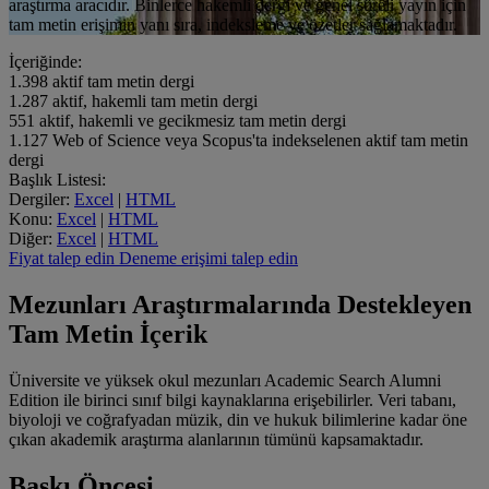
araştırma aracıdır. Binlerce hakemli dergi ve genel süreli yayın için
tam metin erişimin yanı sıra, indeksleme ve özetler sağlamaktadır.
İçeriğinde:
1.398
aktif tam metin dergi
1.287
aktif, hakemli tam metin dergi
551
aktif, hakemli ve gecikmesiz tam metin dergi
1.127
Web of Science veya Scopus'ta indekselenen aktif tam metin
dergi
Başlık Listesi:
Dergiler:
Excel
|
HTML
Konu:
Excel
|
HTML
Diğer:
Excel
|
HTML
Fiyat talep edin
Deneme erişimi talep edin
Mezunları Araştırmalarında Destekleyen
Tam Metin İçerik
Üniversite ve yüksek okul mezunları Academic Search Alumni
Edition ile birinci sınıf bilgi kaynaklarına erişebilirler. Veri tabanı,
biyoloji ve coğrafyadan müzik, din ve hukuk bilimlerine kadar öne
çıkan akademik araştırma alanlarının tümünü kapsamaktadır.
Baskı Öncesi