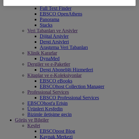
Explora
Full Text Finder
EBSCO OpenAthens
Panorama
Stacks
Veri Tabanları ve Arşivler
Dijital Arşivler
Dergi Arşivleri
Araştırma Veri Tabanları
Klinik Kararlar
DynaMed
Dergiler ve e-Paketler
Dergi Aboneliği Hizmetleri
Kitaplar ve e-Koleksiyonlar
EBSCO eBooks
EBSCOhost Collection Manager
Professional Services
EBSCO Professional Services
EBSCOhost'a Erişin
Ürünleri Keşfedin
Bizimle iletişime geçin
Görüş ve Bilgiler
Keşfet
EBSCOpost Blog
Kaynak Merkezi