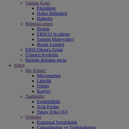
Takipte Kalın
Etkinlikler
Haber Bültenleri
Haberler
Bilginizi artırın
Destek
EBSCO Academy
Tanıtım Materyalleri
Başlık Listeleri
EBSCOhost'a Erişin
Ürünleri Keşfedin
Bizimle iletişime geçin
Şirket
Biz Kimiz?
Misyonumuz
Liderlik
Ofisler
Kariyer
Taahhütler
Erişilebilirlik
Açık Erişim
Yapay Zeka (AI)
Değerler
Kurumsal Sorumluluk
Çalışanlarımız ve Topluluğumuz