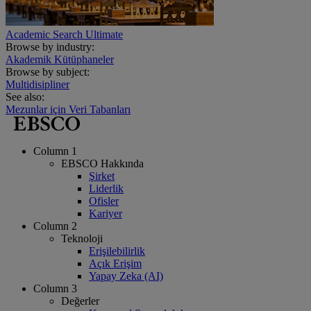
Academic Search Ultimate
Browse by industry:
Akademik Kütüphaneler
Browse by subject:
Multidisipliner
See also:
Mezunlar için Veri Tabanları
Column 1
EBSCO Hakkında
Şirket
Liderlik
Ofisler
Kariyer
Column 2
Teknoloji
Erişilebilirlik
Açık Erişim
Yapay Zeka (AI)
Column 3
Değerler