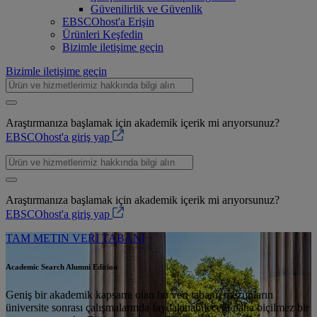
Güvenilirlik ve Güvenlik
EBSCOhost'a Erişin
Ürünleri Keşfedin
Bizimle iletişime geçin
Bizimle iletişime geçin
Araştırmanıza başlamak için akademik içerik mi arıyorsunuz?
EBSCOhost'a giriş yap
Araştırmanıza başlamak için akademik içerik mi arıyorsunuz?
EBSCOhost'a giriş yap
TAM METIN VERI TABANI
Academic Search Alumni Edition
Geniş bir akademik kapsamı olan bu veri tabanı, mezunların
üniversite sonrası çalışmalarında faydalanabileceği paha biçilmez bir