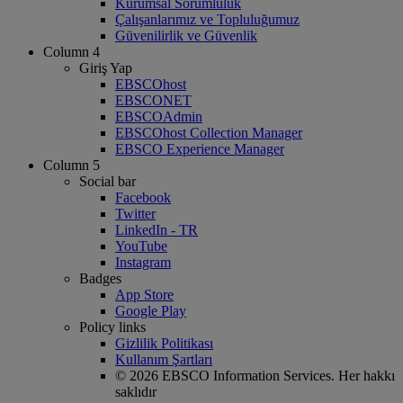
Kurumsal Sorumluluk
Çalışanlarımız ve Topluluğumuz
Güvenilirlik ve Güvenlik
Column 4
Giriş Yap
EBSCOhost
EBSCONET
EBSCOAdmin
EBSCOhost Collection Manager
EBSCO Experience Manager
Column 5
Social bar
Facebook
Twitter
LinkedIn - TR
YouTube
Instagram
Badges
App Store
Google Play
Policy links
Gizlilik Politikası
Kullanım Şartları
© 2026 EBSCO Information Services. Her hakkı
saklıdır