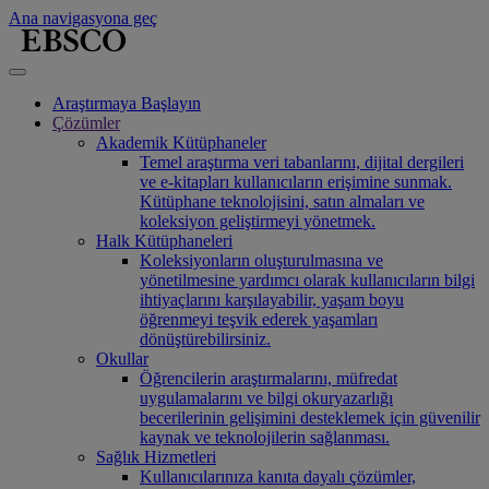
Ana navigasyona geç
Araştırmaya Başlayın
Çözümler
Akademik Kütüphaneler
Temel araştırma veri tabanlarını, dijital dergileri
ve e-kitapları kullanıcıların erişimine sunmak.
Kütüphane teknolojisini, satın almaları ve
koleksiyon geliştirmeyi yönetmek.
Halk Kütüphaneleri
Koleksiyonların oluşturulmasına ve
yönetilmesine yardımcı olarak kullanıcıların bilgi
ihtiyaçlarını karşılayabilir, yaşam boyu
öğrenmeyi teşvik ederek yaşamları
dönüştürebilirsiniz.
Okullar
Öğrencilerin araştırmalarını, müfredat
uygulamalarını ve bilgi okuryazarlığı
becerilerinin gelişimini desteklemek için güvenilir
kaynak ve teknolojilerin sağlanması.
Sağlık Hizmetleri
Kullanıcılarınıza kanıta dayalı çözümler,