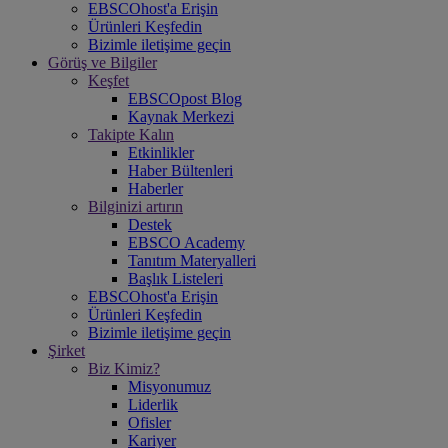
EBSCOhost'a Erişin
Ürünleri Keşfedin
Bizimle iletişime geçin
Görüş ve Bilgiler
Keşfet
EBSCOpost Blog
Kaynak Merkezi
Takipte Kalın
Etkinlikler
Haber Bültenleri
Haberler
Bilginizi artırın
Destek
EBSCO Academy
Tanıtım Materyalleri
Başlık Listeleri
EBSCOhost'a Erişin
Ürünleri Keşfedin
Bizimle iletişime geçin
Şirket
Biz Kimiz?
Misyonumuz
Liderlik
Ofisler
Kariyer