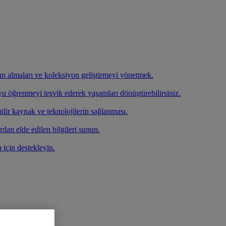
atın almaları ve koleksiyon geliştirmeyi yönetmek.
oyu öğrenmeyi teşvik ederek yaşamları dönüştürebilirsiniz.
ilir kaynak ve teknolojilerin sağlanması.
rdan elde edilen bilgileri sunun.
ı için destekleyin.