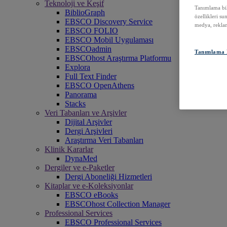
Teknoloji ve Keşif
Tanımlama bilg
BiblioGraph
özellikleri su
EBSCO Discovery Service
medya, reklam
EBSCO FOLIO
EBSCO Mobil Uygulaması
EBSCOadmin
Tanımlama B
EBSCOhost Araştırma Platformu
Explora
Full Text Finder
EBSCO OpenAthens
Panorama
Stacks
Veri Tabanları ve Arşivler
Dijital Arşivler
Dergi Arşivleri
Araştırma Veri Tabanları
Klinik Kararlar
DynaMed
Dergiler ve e-Paketler
Dergi Aboneliği Hizmetleri
Kitaplar ve e-Koleksiyonlar
EBSCO eBooks
EBSCOhost Collection Manager
Professional Services
EBSCO Professional Services