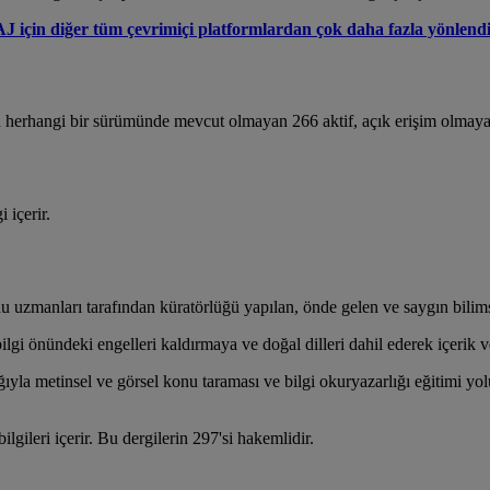
 için diğer tüm çevrimiçi platformlardan çok daha fazla yönlend
 herhangi bir sürümünde mevcut olmayan 266 aktif, açık erişim olmayan
 içerir.
uzmanları tarafından küratörlüğü yapılan, önde gelen ve saygın bilimsel
ilgi önündeki engelleri kaldırmaya ve doğal dilleri dahil ederek içerik
ğıyla metinsel ve görsel konu taraması ve bilgi okuryazarlığı eğitimi yo
lgileri içerir. Bu dergilerin 297'si hakemlidir.