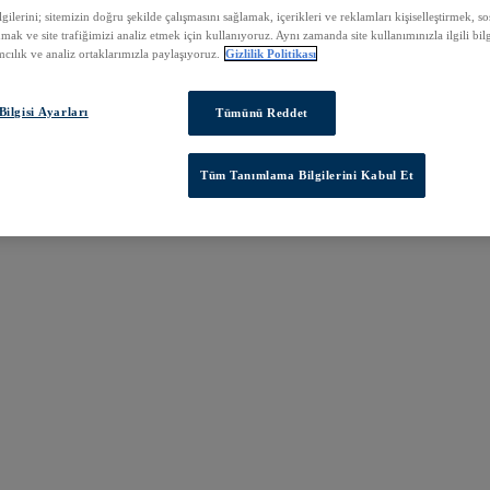
ilerini; sitemizin doğru şekilde çalışmasını sağlamak, içerikleri ve reklamları kişiselleştirmek, 
nmak ve site trafiğimizi analiz etmek için kullanıyoruz. Aynı zamanda site kullanımınızla ilgili bilg
cılık ve analiz ortaklarımızla paylaşıyoruz.
Gizlilik Politikası
ilgisi Ayarları
Tümünü Reddet
Tüm Tanımlama Bilgilerini Kabul Et