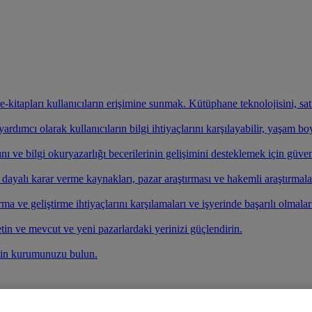
ve e-kitapları kullanıcıların erişimine sunmak. Kütüphane teknolojisini, s
rdımcı olarak kullanıcıların bilgi ihtiyaçlarını karşılayabilir, yaşam b
nı ve bilgi okuryazarlığı becerilerinin gelişimini desteklemek için güven
e dayalı karar verme kaynakları, pazar araştırması ve hakemli araştırmala
ırma ve geliştirme ihtiyaçlarını karşılamaları ve işyerinde başarılı olmalar
etin ve mevcut ve yeni pazarlardaki yerinizi güçlendirin.
çin kurumunuzu bulun.