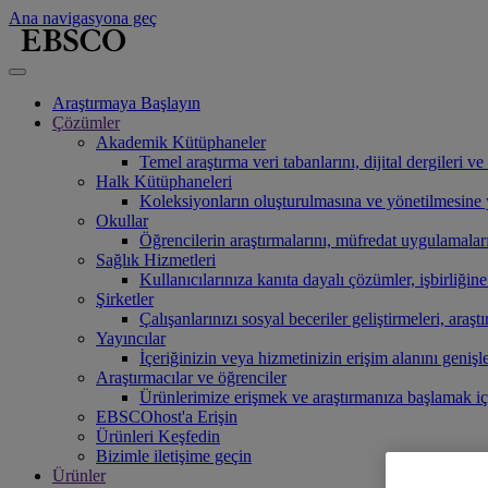
Ana navigasyona geç
Araştırmaya Başlayın
Çözümler
Akademik Kütüphaneler
Temel araştırma veri tabanlarını, dijital dergileri 
Halk Kütüphaneleri
Koleksiyonların oluşturulmasına ve yönetilmesine ya
Okullar
Öğrencilerin araştırmalarını, müfredat uygulamaları
Sağlık Hizmetleri
Kullanıcılarınıza kanıta dayalı çözümler, işbirliğin
Şirketler
Çalışanlarınızı sosyal beceriler geliştirmeleri, araşt
Yayıncılar
İçeriğinizin veya hizmetinizin erişim alanını genişl
Araştırmacılar ve öğrenciler
Ürünlerimize erişmek ve araştırmanıza başlamak i
EBSCOhost'a Erişin
Ürünleri Keşfedin
Bizimle iletişime geçin
Ürünler