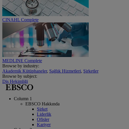
CINAHL Complete
MEDLINE Complete
Browse by industry:
Akademik Kütüphaneler
,
Sağlık Hizmetleri
,
Şirketler
Browse by subject:
Diş Hekimliği
Column 1
EBSCO Hakkında
Şirket
Liderlik
Ofisler
Kariyer