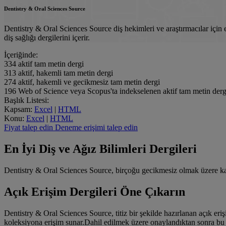
Dentistry & Oral Sciences Source
Dentistry & Oral Sciences Source diş hekimleri ve araştırmacılar için ek
diş sağlığı dergilerini içerir.
İçeriğinde:
334
aktif tam metin dergi
313
aktif, hakemli tam metin dergi
274
aktif, hakemli ve gecikmesiz tam metin dergi
196
Web of Science veya Scopus'ta indekselenen aktif tam metin derg
Başlık Listesi:
Kapsam:
Excel
|
HTML
Konu:
Excel
|
HTML
Fiyat talep edin
Deneme erişimi talep edin
En İyi Diş ve Ağız Bilimleri Dergileri
Dentistry & Oral Sciences Source, birçoğu gecikmesiz olmak üzere kap
Açık Erişim Dergileri Öne Çıkarın
Dentistry & Oral Sciences Source, titiz bir şekilde hazırlanan açık er
koleksiyona erişim sunar.Dahil edilmek üzere onaylandıktan sonra bu O