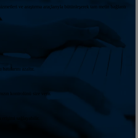
 hizmetleri ve araştırma araçlarıyla bütünleşerek tam metin bağlantı
atalarını azaltır.
nızın kontrolünü size verir.
erişimi sağlayabilir.