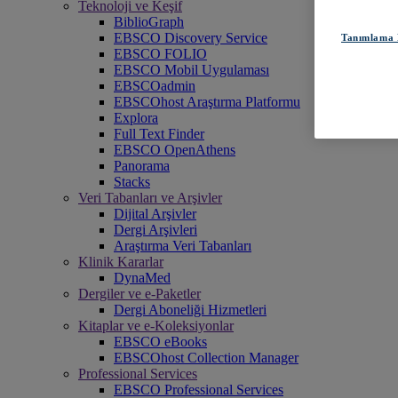
Teknoloji ve Keşif
BiblioGraph
EBSCO Discovery Service
Tanımlama B
EBSCO FOLIO
EBSCO Mobil Uygulaması
EBSCOadmin
EBSCOhost Araştırma Platformu
Explora
Full Text Finder
EBSCO OpenAthens
Panorama
Stacks
Veri Tabanları ve Arşivler
Dijital Arşivler
Dergi Arşivleri
Araştırma Veri Tabanları
Klinik Kararlar
DynaMed
Dergiler ve e-Paketler
Dergi Aboneliği Hizmetleri
Kitaplar ve e-Koleksiyonlar
EBSCO eBooks
EBSCOhost Collection Manager
Professional Services
EBSCO Professional Services