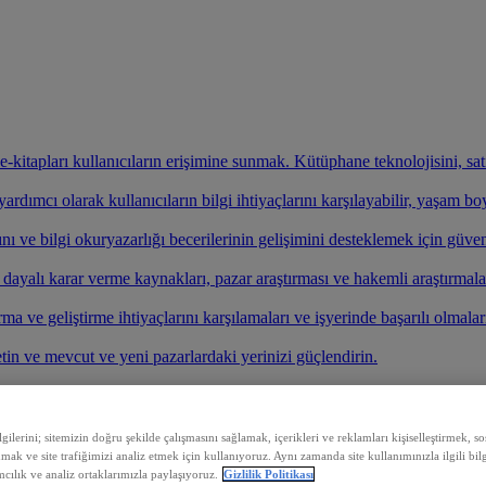
ve e-kitapları kullanıcıların erişimine sunmak. Kütüphane teknolojisini, s
rdımcı olarak kullanıcıların bilgi ihtiyaçlarını karşılayabilir, yaşam b
nı ve bilgi okuryazarlığı becerilerinin gelişimini desteklemek için güven
e dayalı karar verme kaynakları, pazar araştırması ve hakemli araştırmala
ırma ve geliştirme ihtiyaçlarını karşılamaları ve işyerinde başarılı olmalar
etin ve mevcut ve yeni pazarlardaki yerinizi güçlendirin.
çin kurumunuzu bulun.
ilerini; sitemizin doğru şekilde çalışmasını sağlamak, içerikleri ve reklamları kişiselleştirmek, 
nmak ve site trafiğimizi analiz etmek için kullanıyoruz. Aynı zamanda site kullanımınızla ilgili bilg
cılık ve analiz ortaklarımızla paylaşıyoruz.
Gizlilik Politikası