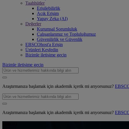
Taahhütler
Erişilebilirlik
Açık Erişim
Yapay Zeka (AI)
Değerler
Kurumsal Sorumluluk
Çalışanlarımız ve Topluluğumuz
Güvenilirlik ve Güvenlik
EBSCOhost'a Erişin
Ürünleri Keşfedin
Bizimle iletişime geçin
Bizimle iletişime geçin
Araştırmanıza başlamak için akademik içerik mi arıyorsunuz?
EBSCOh
Araştırmanıza başlamak için akademik içerik mi arıyorsunuz?
EBSCOh
LinkIQ