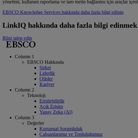
yönetimi, kullanım raporlama ve tam metin bağlantısı için araçlar içerir
EBSCO Knowledge Services hakkında daha fazla bilgi edinin
LinkIQ hakkında daha fazla bilgi edinmek 
Bilgi talep edin
Column 1
EBSCO Hakkında
Şirket
Liderlik
Ofisler
Kariyer
Column 2
Teknoloji
Erişilebilirlik
Açık Erişim
Yapay Zeka (AI)
Column 3
Değerler
Kurumsal Sorumluluk
Çalışanlarımız ve Topluluğumuz