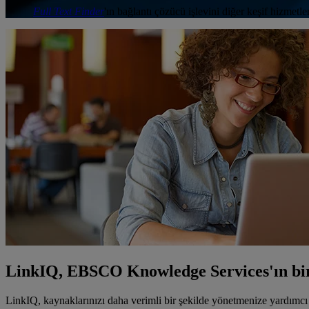
Full Text Finder
'ın bağlantı çözücü işlevini diğer keşif hizmetle
LinkIQ, EBSCO Knowledge Services'ın bir
LinkIQ, kaynaklarınızı daha verimli bir şekilde yönetmenize yardı