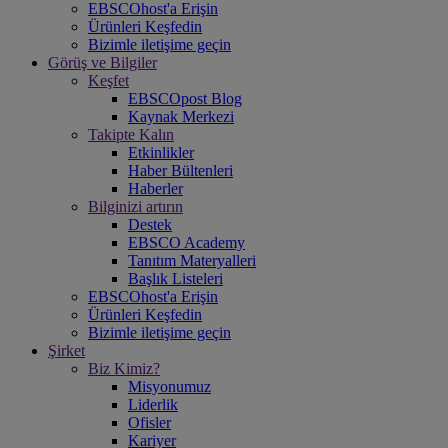
EBSCOhost'a Erişin
Ürünleri Keşfedin
Bizimle iletişime geçin
Görüş ve Bilgiler
Keşfet
EBSCOpost Blog
Kaynak Merkezi
Takipte Kalın
Etkinlikler
Haber Bültenleri
Haberler
Bilginizi artırın
Destek
EBSCO Academy
Tanıtım Materyalleri
Başlık Listeleri
EBSCOhost'a Erişin
Ürünleri Keşfedin
Bizimle iletişime geçin
Şirket
Biz Kimiz?
Misyonumuz
Liderlik
Ofisler
Kariyer