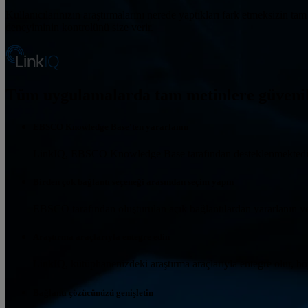
Kullanıcılarınızın araştırmalarını nerede yaptıkları fark etmeksizin tam
deneyiminin kontrolünü size verir.
Tüm uygulamalarda tam metinlere güvenili
EBSCO Knowledge Base'ten yararlanın
LinkIQ, EBSCO Knowledge Base tarafından desteklenmektedir. Bir
Birden çok bağlantı seçeneği arasından seçim yapın
EBSCO tarafından oluşturulan açık bağlantılardan yararlanın vey
Araştırma araçlarıyla entegre edin
LinkIQ, kütüphanenizdeki araştırma araçlarıyla entegre olur, böy
Bağlantı çözücünüzü genişletin