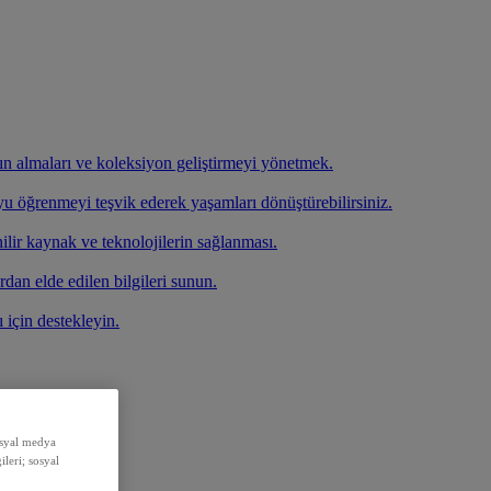
atın almaları ve koleksiyon geliştirmeyi yönetmek.
oyu öğrenmeyi teşvik ederek yaşamları dönüştürebilirsiniz.
ilir kaynak ve teknolojilerin sağlanması.
rdan elde edilen bilgileri sunun.
ı için destekleyin.
sosyal medya
ileri; sosyal