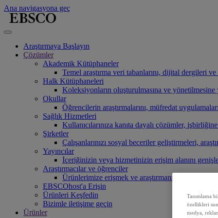
Ana navigasyona geç
Araştırmaya Başlayın
Çözümler
Akademik Kütüphaneler
Temel araştırma veri tabanlarını, dijital dergileri 
Halk Kütüphaneleri
Koleksiyonların oluşturulmasına ve yönetilmesine ya
Okullar
Öğrencilerin araştırmalarını, müfredat uygulamaları
Sağlık Hizmetleri
Kullanıcılarınıza kanıta dayalı çözümler, işbirliğin
Şirketler
Çalışanlarınızı sosyal beceriler geliştirmeleri, araşt
Yayıncılar
İçeriğinizin veya hizmetinizin erişim alanını genişl
Araştırmacılar ve öğrenciler
Ürünlerimize erişmek ve araştırmanıza başlamak i
EBSCOhost'a Erişin
Ürünleri Keşfedin
Tanımlama bilg
Bizimle iletişime geçin
özellikleri su
Ürünler
medya, reklam