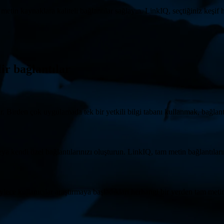
 metin kaynaklara kaliteli bağlantılar sağlayın. LinkIQ, seçtiğiniz keşif
r bağlantılar
den çok uygulamada tek bir yetkili bilgi tabanı kullanmak, bağlantı h
a kendi özel bağlantılarınızı oluşturun. LinkIQ, tam metin bağlantıları
lece kullanıcılar araştırmaya başladıkları herhangi bir yerden tam metin 