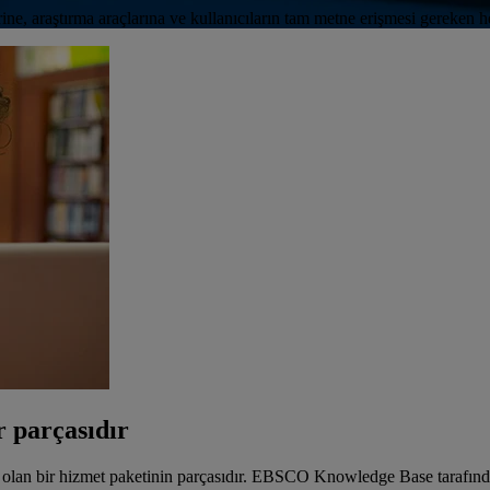
rine, araştırma araçlarına ve kullanıcıların tam metne erişmesi gereken he
 parçasıdır
mcı olan bir hizmet paketinin parçasıdır. EBSCO Knowledge Base tara