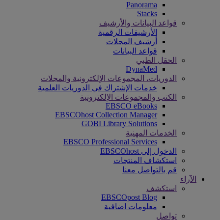
Panorama
Stacks
قواعد البيانات والأرشيف
الأرشيفات الرقمية
أرشيف المجلات
قواعد البيانات
الحقل الطبي
DynaMed
الدوريات، المجموعات الإلكترونية والمجلات
خدمات الإشتراك في الدوريات العلمية
الكتب والمجموعات الإلكترونية
EBSCO eBooks
EBSCOhost Collection Manager
GOBI Library Solutions
الخدمات المهنية
EBSCO Professional Services
الدخول إلى EBSCOhost
استكشاف المنتجات
قم بالتواصل معنا
الآراء
استكشف
EBSCOpost Blog
معلومات اضافية
تواصل