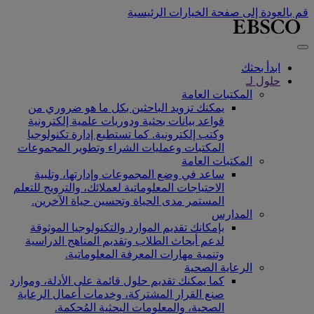
قم بالعودة إلى صفحة الخيارات الرئيسية
ابدأ بحثك
حلول لـ
المكتبات العامة
يمكنك تزويد الباحثين بكل ما هو ضروري من
قواعد بيانات بحثية ودوريات علمية إلكترونية
وكتب إلكترونية. كما تستطيع إدارة تكنولوجيا
المكتبات وعمليات الشراء وتطوير المجموعات
المكتبات العامة
ساعد في وضع المجموعات وإدارتها، وتلبية
الاحتياجات المعلوماتية لعملائك، والترويج للتعلم
المستمر مدى الحياة وتحسين حياة الآخرين.
المدارس
بإمكانك تقديم الموارد والتكنولوجيا الموثوقة
لدعم أبحاث الطلاب وتقديم المناهج الدراسية
وتنمية مهارات المعرفة المعلوماتية.
الرعاية الصحية
كما يمكنك تقديم حلول قائمة على الأدلة، وموارد
صنع القرار المشتركة، وخدمات أعمال الرعاية
الصحية، والمعلومات البحثية المُحكمة.