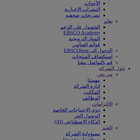
الأحداث
النشرات الإخبارية
تصريحات صحفيه
تعلم
الحصول على الدعم
EBSCO Academy
المواد الترويجية
قوائم العناوين
الدخول إلى EBSCOhost
استكشاف المنتجات
قم بالتواصل معنا
حول الشركة
من نحن
مهمتنا
إدارة الشركة
المكاتب
الوظائف
الالتزامات
ذوي الاحتياجات الخاصة
الوصول الحر
الذكاء الاصطناعي (AI)
القيم
مسؤولية الشركة
موظفونا ومجتمعنا