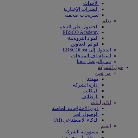
الأحداث
النشرات الإخبارية
تصريحات صحفيه
تعلم
الحصول على الدعم
EBSCO Academy
المواد الترويجية
قوائم العناوين
الدخول إلى EBSCOhost
استكشاف المنتجات
قم بالتواصل معنا
حول الشركة
من نحن
مهمتنا
إدارة الشركة
المكاتب
الوظائف
الالتزامات
ذوي الاحتياجات الخاصة
الوصول الحر
الذكاء الاصطناعي (AI)
القيم
مسؤولية الشركة
موظفونا ومجتمعنا