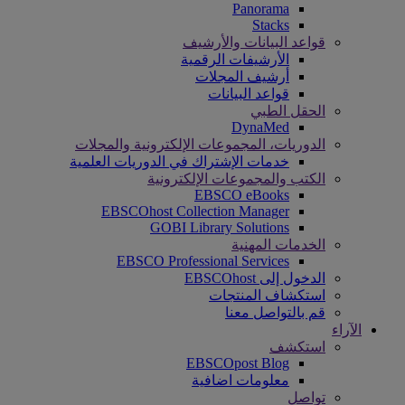
Panorama
Stacks
قواعد البيانات والأرشيف
الأرشيفات الرقمية
أرشيف المجلات
قواعد البيانات
الحقل الطبي
DynaMed
الدوريات، المجموعات الإلكترونية والمجلات
خدمات الإشتراك في الدوريات العلمية
الكتب والمجموعات الإلكترونية
EBSCO eBooks
EBSCOhost Collection Manager
GOBI Library Solutions
الخدمات المهنية
EBSCO Professional Services
الدخول إلى EBSCOhost
استكشاف المنتجات
قم بالتواصل معنا
الآراء
استكشف
EBSCOpost Blog
معلومات اضافية
تواصل