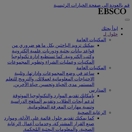
قم بالعودة إلى صفحة الخيارات الرئيسية
ابدأ بحثك
حلول لـ
المكتبات العامة
يمكنك تزويد الباحثين بكل ما هو ضروري من
قواعد بيانات بحثية ودوريات علمية إلكترونية
وكتب إلكترونية. كما تستطيع إدارة تكنولوجيا
المكتبات وعمليات الشراء وتطوير المجموعات
المكتبات العامة
ساعد في وضع المجموعات وإدارتها، وتلبية
الاحتياجات المعلوماتية لعملائك، والترويج للتعلم
المستمر مدى الحياة وتحسين حياة الآخرين.
المدارس
بإمكانك تقديم الموارد والتكنولوجيا الموثوقة
لدعم أبحاث الطلاب وتقديم المناهج الدراسية
وتنمية مهارات المعرفة المعلوماتية.
الرعاية الصحية
كما يمكنك تقديم حلول قائمة على الأدلة، وموارد
صنع القرار المشتركة، وخدمات أعمال الرعاية
الصحية، والمعلومات البحثية المُحكمة.