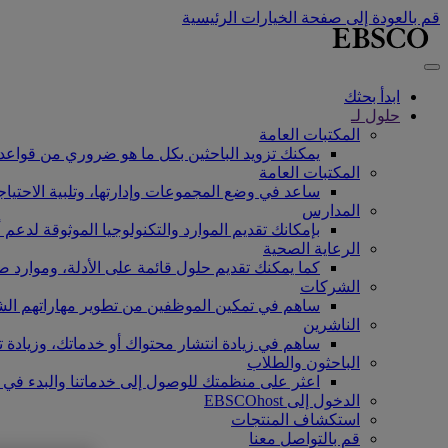
قم بالعودة إلى صفحة الخيارات الرئيسية
ابدأ بحثك
حلول لـ
المكتبات العامة
يمكنك تزويد الباحثين بكل ما هو ضروري من قواعد ب
المكتبات العامة
ساعد في وضع المجموعات وإدارتها، وتلبية الاحتياجا
المدارس
بإمكانك تقديم الموارد والتكنولوجيا الموثوقة لدعم 
الرعاية الصحية
كما يمكنك تقديم حلول قائمة على الأدلة، وموارد ص
الشركات
ساهم في تمكين الموظفين من تطوير مهاراتهم الشخ
الناشرين
ساهم في زيادة انتشار محتواك أو خدماتك، وزيادة ت
الباحثون والطلاب
اعثر على منظمتك للوصول إلى خدماتنا والبدء في 
الدخول إلى EBSCOhost
استكشاف المنتجات
قم بالتواصل معنا