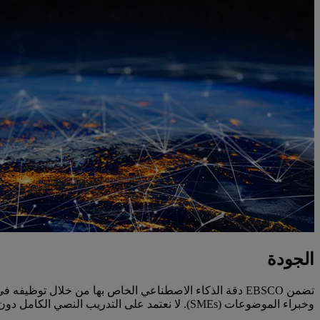
الجودة
وخبراء الموضوعات (SMEs). لا نعتمد على التدريب النصي الكامل دون موافقة كاتبي هذه النصوص، لعدم تماشى ذلك مع ممارسات الذكاء الاصطناعي المسؤول.