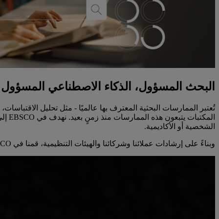
البحث المسؤول، الذكاء الاصطناعي المسؤول
تُعتبر الممارسات البحثية المعترف بها عالميًا - مثل تحليل الاقتباسات، 
المك
الشخصية أو الأكاديمية.
وبناءً على إرشادات عملائنا وشركائنا والهيئات التنظيمية، قمنا في EBSCO بتطوير المبادئ التالية للذكاء الاصطناعي والالتزام بها.