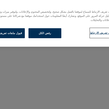
عريف الارتباط للسماح لموقعنا بالعمل بشكل صحيح، ولتخصيص المحتوى والإعلانات، ولتوفير ميزات وس
حليل حركة المرور على الموقع. ونشارك أيضًا المعلومات حول استخدامك موقعنا مع شركائنا على مستو
لانات والتحليلات.
تعريف الارتباط
رفض الكل
قبول ملفات تعريف ا