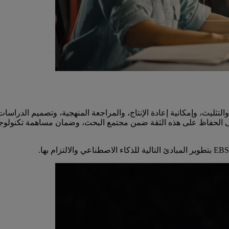
والتثليث، وإمكانية إعادة الإنتاج، والمراجعة المنهجية، وتصميم الدراسات 
تبات يتبعون هذه الممارسات منذ زمنٍ بعيد. نهدف في EBSCO إلى الحفاظ على هذه الثقة ضمن مجتمع ال