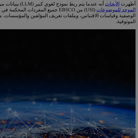
أظهرت
الأبحاث
أنه عندما يتم ربط نموذج لغوي كبير (LLM) ببيانات مرتبطة في شكل رسم بياني معرفي، تزداد الدقة بنسبة 54%، مما يقلل احتمالية حدوث أخطاء في ردود الذكاء الاصطناعي. يربط
الموحد للموضوعات
الوصفية وقياسات الاقتباس، وملفات تعريف المؤلفين والمؤسسات. مع وج
الموثوقية.