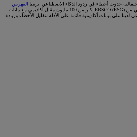
الفهرس
(USI) من EBSCO جميع المفردات المحكمة في رسم بياني معرفي للبيانات المرتبطة، بينما يربط الرسم البياني الأكاديمي من EBSCO (ESG) أكثر من 100 مليون مقال أكاديمي مع بياناته
ينا على بيانات أكاديمية قائمة على الأدلة لتقليل الأخطاء وزيادة