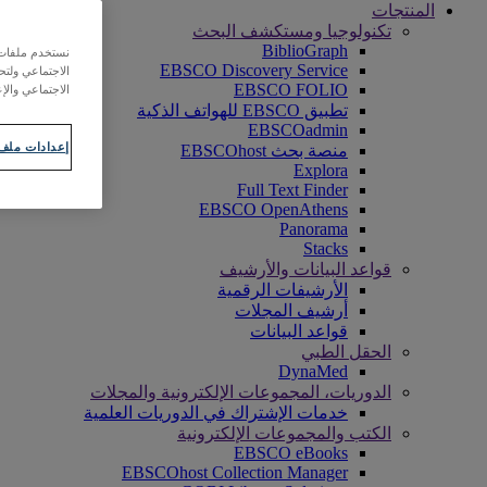
المنتجات
تكنولوجيا ومستكشف البحث
BiblioGraph
نستخدم ملفات ت
EBSCO Discovery Service
الاجتماعي ولت
EBSCO FOLIO
الاجتماعي والإع
تطبيق EBSCO للهواتف الذكية
EBSCOadmin
إعدادات ملف 
منصة بحث EBSCOhost
Explora
Full Text Finder
EBSCO OpenAthens
Panorama
Stacks
قواعد البيانات والأرشيف
الأرشيفات الرقمية
أرشيف المجلات
قواعد البيانات
الحقل الطبي
DynaMed
الدوريات، المجموعات الإلكترونية والمجلات
خدمات الإشتراك في الدوريات العلمية
الكتب والمجموعات الإلكترونية
EBSCO eBooks
EBSCOhost Collection Manager