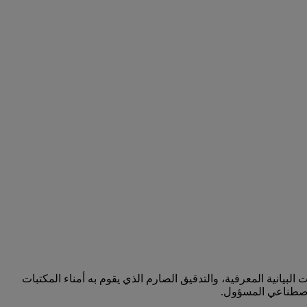
ي الخاص بها من خلال توظيفه في بيانات موثوقة عبر تقنية التوليد المعزز بالاسترجاع (RAG)، والرسومات البيانية المعرفية، والتدقيق الصارم الذي يقوم به أمناء المكتبات