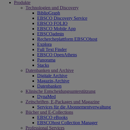
Produkte
Technologien und Discovery
BiblioGraph
EBSCO Discovery Service
EBSCO FOLIO
EBSCO Mobile App
EBSCOadmin
Rechercheplattform EBSCOhost
Explora
Full Text Finder
EBSCO OpenAthens
Panorama
Stacks
Datenbanken und Archive
Digitale Archive
Magazin-Archive
Datenbanken
Klinische Entscheidungsunterstützung
DynaMed
Zeitschriften, E-Packages und Magazine
Services für die Abonnementverwaltung
Bücher und E-Collections
EBSCO eBooks
EBSCOhost Collection Manager
Professional Services