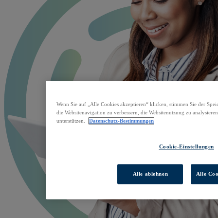
Wenn Sie auf „Alle Cookies akzeptieren“ klicken, stimmen Sie der Spe
die Websitenavigation zu verbessern, die Websitenutzung zu analysie
unterstützen.
Datenschutz-Bestimmungen
Cookie-Einstellungen
Alle ablehnen
Alle Coo