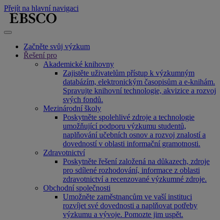
Přejít na hlavní navigaci
Začněte svůj výzkum
Řešení pro
Akademické knihovny
Zajistěte uživatelům přístup k výzkumným
databázím, elektronickým časopisům a e-knihám.
Spravujte knihovní technologie, akvizice a rozvoj
svých fondů.
Mezinárodní školy
Poskytněte spolehlivé zdroje a technologie
umožňující podporu výzkumu studentů,
naplňování učebních osnov a rozvoj znalostí a
dovedností v oblasti informační gramotnosti.
Zdravotnictví
Poskytněte řešení založená na důkazech, zdroje
pro sdílené rozhodování, informace z oblasti
zdravotnictví a recenzované výzkumné zdroje.
Obchodní společnosti
Umožněte zaměstnancům ve vaší instituci
rozvíjet své dovednosti a naplňovat potřeby
výzkumu a vývoje. Pomozte jim uspět.