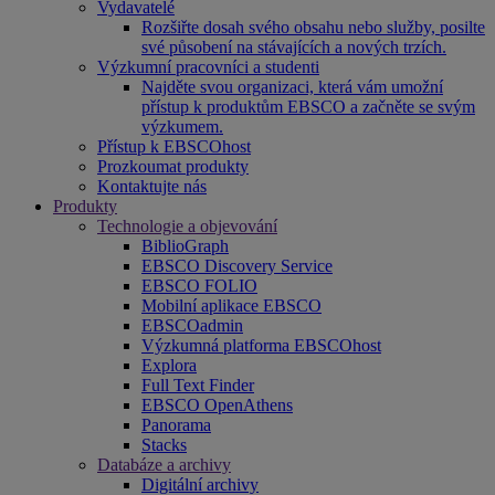
Vydavatelé
Rozšiřte dosah svého obsahu nebo služby, posilte
své působení na stávajících a nových trzích.
Výzkumní pracovníci a studenti
Najděte svou organizaci, která vám umožní
přístup k produktům EBSCO a začněte se svým
výzkumem.
Přístup k EBSCOhost
Prozkoumat produkty
Kontaktujte nás
Produkty
Technologie a objevování
BiblioGraph
EBSCO Discovery Service
EBSCO FOLIO
Mobilní aplikace EBSCO
EBSCOadmin
Výzkumná platforma EBSCOhost
Explora
Full Text Finder
EBSCO OpenAthens
Panorama
Stacks
Databáze a archivy
Digitální archivy