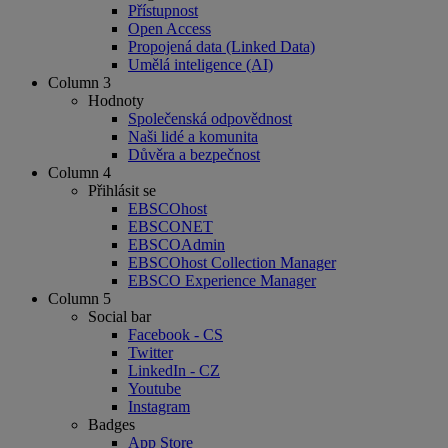
Přístupnost
Open Access
Propojená data (Linked Data)
Umělá inteligence (AI)
Column 3
Hodnoty
Společenská odpovědnost
Naši lidé a komunita
Důvěra a bezpečnost
Column 4
Přihlásit se
EBSCOhost
EBSCONET
EBSCOAdmin
EBSCOhost Collection Manager
EBSCO Experience Manager
Column 5
Social bar
Facebook - CS
Twitter
LinkedIn - CZ
Youtube
Instagram
Badges
App Store