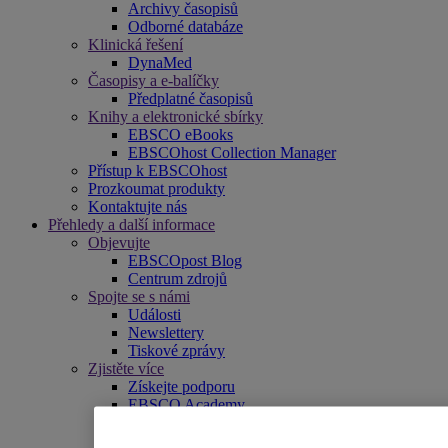
Archivy časopisů
Odborné databáze
Klinická řešení
DynaMed
Časopisy a e-balíčky
Předplatné časopisů
Knihy a elektronické sbírky
EBSCO eBooks
EBSCOhost Collection Manager
Přístup k EBSCOhost
Prozkoumat produkty
Kontaktujte nás
Přehledy a další informace
Objevujte
EBSCOpost Blog
Centrum zdrojů
Spojte se s námi
Události
Newslettery
Tiskové zprávy
Zjistěte více
Získejte podporu
EBSCO Academy
Propagační materiály
Seznamy titulů