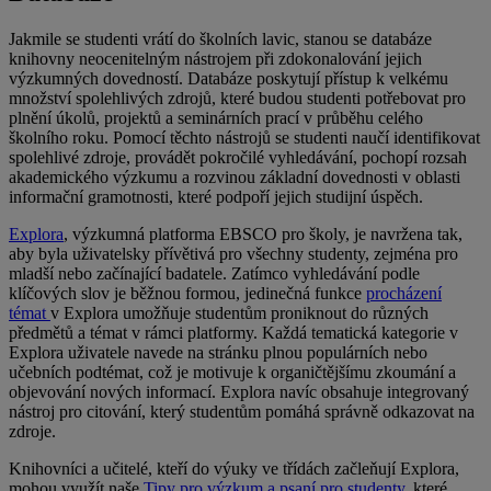
Jakmile se studenti vrátí do školních lavic, stanou se databáze
knihovny neocenitelným nástrojem při zdokonalování jejich
výzkumných dovedností. Databáze poskytují přístup k velkému
množství spolehlivých zdrojů, které budou studenti potřebovat pro
plnění úkolů, projektů a seminárních prací v průběhu celého
školního roku. Pomocí těchto nástrojů se studenti naučí identifikovat
spolehlivé zdroje, provádět pokročilé vyhledávání, pochopí rozsah
akademického výzkumu a rozvinou základní dovednosti v oblasti
informační gramotnosti, které podpoří jejich studijní úspěch.
Explora
, výzkumná platforma EBSCO pro školy, je navržena tak,
aby byla uživatelsky přívětivá pro všechny studenty, zejména pro
mladší nebo začínající badatele. Zatímco vyhledávání podle
klíčových slov je běžnou formou, jedinečná funkce
procházení
témat
v Explora umožňuje studentům proniknout do různých
předmětů a témat v rámci platformy. Každá tematická kategorie v
Explora uživatele navede na stránku plnou populárních nebo
učebních podtémat, což je motivuje k organičtějšímu zkoumání a
objevování nových informací. Explora navíc obsahuje integrovaný
nástroj pro citování, který studentům pomáhá správně odkazovat na
zdroje.
Knihovníci a učitelé, kteří do výuky ve třídách začleňují Explora,
mohou využít naše
Tipy pro výzkum a psaní pro studenty
, které