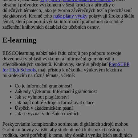
obsahují průvodce výzkumem v šesti krocích a příručky o
důležitých tématech, jako je tvorba závěrečných tezí a předcházení
plagiátorství. Kromě toho
naše plány výuky
pokrývají širokou škálu
témat, která podporují výuku informační gramotnosti a snadné
začlenění knihovních databází do učebních osnov.
E-learning
EBSCOlearning nabízí také řadu zdrojů pro podporu rozvoje
dovedností v oblasti výzkumu a informační gramotnosti u
středoškolských studentů. Knihovny, které si předplatí
PrepSTEP
for High Schools
, mají přístup k několika výukovým lekcím a
mikrolekcím na různá témata, včetně:
Co je informační gramotnost?
Základy výzkumu: Informační gramotnost
Jak se vyhnout plagiátorství
Jak najít dobré zdroje a formátovat citace
Úspěch v akademickém psaní
Jak se vyznat v dnešních médiích
Poskytováním komplexního sortimentu digitálních zdrojů mohou
školní knihovny zajistit, aby studenti měli k dispozici nástroje a
vodítka, které potřebují k tomu, aby dosáhli vynikajících studijních