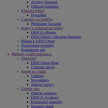
Archivy časopisů
Odborné databáze
Klinická řešení
DynaMed
Časopisy a e-balíčky
Předplatné časopisů
Knihy a elektronické sbírky
EBSCO eBooks
EBSCOhost Collection Manager
Přístup k EBSCOhost
Prozkoumat produkty
Kontaktujte nás
Přehledy a další informace
Objevujte
EBSCOpost Blog
Centrum zdrojů
Spojte se s námi
Události
Newslettery
Tiskové zprávy
Zjistěte více
Získejte podporu
EBSCO Academy
Propagační materiály
Seznamy titulů