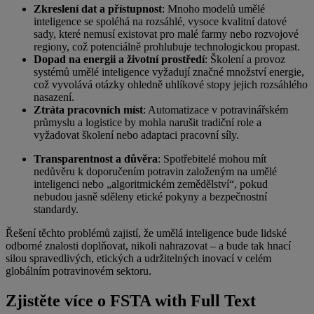
Zkreslení dat a přístupnost
: Mnoho modelů umělé
inteligence se spoléhá na rozsáhlé, vysoce kvalitní datové
sady, které nemusí existovat pro malé farmy nebo rozvojové
regiony, což potenciálně prohlubuje technologickou propast.
Dopad na energii a životní prostředí
: Školení a provoz
systémů umělé inteligence vyžadují značné množství energie,
což vyvolává otázky ohledně uhlíkové stopy jejich rozsáhlého
nasazení.
Ztráta pracovních míst
: Automatizace v potravinářském
průmyslu a logistice by mohla narušit tradiční role a
vyžadovat školení nebo adaptaci pracovní síly.
Transparentnost a důvěra
: Spotřebitelé mohou mít
nedůvěru k doporučením potravin založeným na umělé
inteligenci nebo „algoritmickém zemědělství“, pokud
nebudou jasně sděleny etické pokyny a bezpečnostní
standardy.
Řešení těchto problémů zajistí, že umělá inteligence bude lidské
odborné znalosti doplňovat, nikoli nahrazovat – a bude tak hnací
silou spravedlivých, etických a udržitelných inovací v celém
globálním potravinovém sektoru.
Zjistěte více o FSTA with Full Text