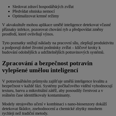
Sledovat zdraví hospodářských zvířat
Předvídat ohniska nemocí
Optimalizovat krmné režimy
V akvakultuře mohou aplikace umělé inteligence detekovat včasné
příznaky infekce, pozorovat chování ryb a předpovídat změny
prostředí, které ovlivňují výnos.
Tyto poznatky snižují náklady na pracovní sílu, zlepšují produktivitu
a podporují dobré životní podmínky zvířat – klíčové kroky k
budování odolnějších a udržitelnějších potravinových systémů.
Zpracování a bezpečnost potravin
vylepšené umělou inteligencí
V potravinářském průmyslu zajišťuje umělá inteligence kvalitu a
bezpečnost v každé fázi. Systémy počítačového vidění vyhodnocují
texturu, barvu a mikrobiální zátěž, aby posoudily čerstvost a v
reálném čase identifikovaly kontaminanty.
Modely strojového učení v kombinaci s nano-biosenzory dokáží
detekovat škůdce, znehodnocení a chemické zbytky mnohem
rychleji než tradiční metody.