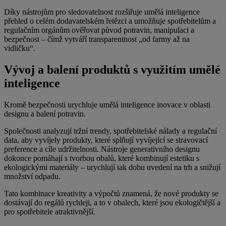
Díky nástrojům pro sledovatelnost rozšiřuje umělá inteligence
přehled o celém dodavatelském řetězci a umožňuje spotřebitelům a
regulačním orgánům ověřovat původ potravin, manipulaci a
bezpečnost – čímž vytváří transparentnost „od farmy až na
vidličku“.
Vývoj a balení produktů s využitím umělé
inteligence
Kromě bezpečnosti urychluje umělá inteligence inovace v oblasti
designu a balení potravin.
Společnosti analyzují tržní trendy, spotřebitelské nálady a regulační
data, aby vyvíjely produkty, které splňují vyvíjející se stravovací
preference a cíle udržitelnosti. Nástroje generativního designu
dokonce pomáhají s tvorbou obalů, které kombinují estetiku s
ekologickými materiály – urychlují tak dobu uvedení na trh a snižují
množství odpadu.
Tato kombinace kreativity a výpočtů znamená, že nové produkty se
dostávají do regálů rychleji, a to v obalech, které jsou ekologičtější a
pro spotřebitele atraktivnější.