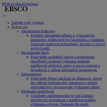
Přejít na hlavní navigaci
Začněte svůj výzkum
Řešení pro
Akademické knihovny
Zajistěte uživatelům přístup k výzkumným
databázím, elektronickým časopisům a e-knihám.
Spravujte knihovní technologie, akvizice a rozvoj
svých fondů.
Mezinárodní školy
Poskytněte spolehlivé zdroje a technologie
umožňující podporu výzkumu studentů,
naplňování učebních osnov a rozvoj znalostí a
dovedností v oblasti informační gramotnosti.
Zdravotnictví
Poskytněte řešení založená na důkazech, zdroje
pro sdílené rozhodování, informace z oblasti
zdravotnictví a recenzované výzkumné zdroje.
Obchodní společnosti
Umožněte zaměstnancům ve vaší instituci
rozvíjet své dovednosti a naplňovat potřeby
výzkumu a vývoje. Pomozte jim uspět.