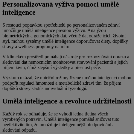
Personalizovaná výživa pomocí umělé
inteligence
S rostoucí poptávkou spotřebitelů po personalizovaném zdraví
umožňuje umělá inteligence přesnou výživu. Analýzou
biometrických a genomických dat, včetně dat odrážejících životní
styl, mohou systémy umělé inteligence doporučovat diety, doplňky
stravy a wellness programy na míru.
V klinickém prostředí pomáhají nástroje pro rozpoznávání obrazu a
sledování dat nemocnicím monitorovat stravování pacientů a jejich
příjem živin, čímž zlepšují výsledky a přesnost péče.
Výzkum ukázal, že nutriční režimy řízené umělou inteligencí mohou
podpořit regulaci hmotnosti a metabolické zdraví tím, že příjem
doplňků stravy sladí s individuální fyziologií.
Umělá inteligence a revoluce udržitelnosti
Každý rok se odhaduje, že se vyhodí jedna třetina všech
vyrobených potravin. Umělá inteligence pomáhá snižovat tuto
neefektivitu tím, že umožňuje inteligentnější předpovídání a
sledování odpadu.