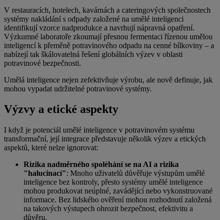
V restauracích, hotelech, kavárnách a cateringových společnostech
systémy nakládání s odpady založené na umělé inteligenci
identifikují vzorce nadprodukce a navrhují nápravná opatření.
Výzkumné laboratoře zkoumají přesnou fermentaci řízenou umělou
inteligencí k přeměně potravinového odpadu na cenné bílkoviny – a
nabízejí tak škálovatelná řešení globálních výzev v oblasti
potravinové bezpečnosti.
Umělá inteligence nejen zefektivňuje výrobu, ale nově definuje, jak
mohou vypadat udržitelné potravinové systémy.
Výzvy a etické aspekty
I když je potenciál umělé inteligence v potravinovém systému
transformační, její integrace představuje několik výzev a etických
aspektů, které nelze ignorovat:
Rizika nadměrného spoléhání se na AI a rizika
"halucinací"
: Mnoho uživatelů důvěřuje výstupům umělé
inteligence bez kontroly, přesto systémy umělé inteligence
mohou produkovat neúplné, zavádějící nebo vykonstruované
informace. Bez lidského ověření mohou rozhodnutí založená
na takových výstupech ohrozit bezpečnost, efektivitu a
důvěru.