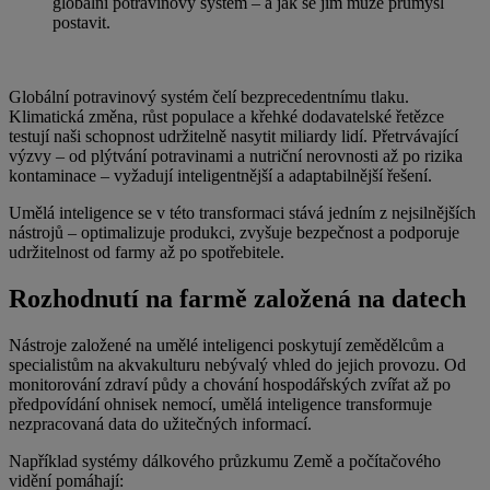
globální potravinový systém – a jak se jim může průmysl
postavit.
Globální potravinový systém čelí bezprecedentnímu tlaku.
Klimatická změna, růst populace a křehké dodavatelské řetězce
testují naši schopnost udržitelně nasytit miliardy lidí. Přetrvávající
výzvy – od plýtvání potravinami a nutriční nerovnosti až po rizika
kontaminace – vyžadují inteligentnější a adaptabilnější řešení.
Umělá inteligence se v této transformaci stává jedním z nejsilnějších
nástrojů – optimalizuje produkci, zvyšuje bezpečnost a podporuje
udržitelnost od farmy až po spotřebitele.
Rozhodnutí na farmě založená na datech
Nástroje založené na umělé inteligenci poskytují zemědělcům a
specialistům na akvakulturu nebývalý vhled do jejich provozu. Od
monitorování zdraví půdy a chování hospodářských zvířat až po
předpovídání ohnisek nemocí, umělá inteligence transformuje
nezpracovaná data do užitečných informací.
Například systémy dálkového průzkumu Země a počítačového
vidění pomáhají: