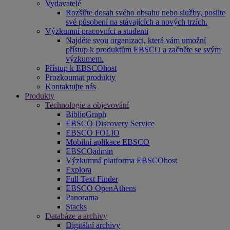
Vydavatelé
Rozšiřte dosah svého obsahu nebo služby, posilte
své působení na stávajících a nových trzích.
Výzkumní pracovníci a studenti
Najděte svou organizaci, která vám umožní
přístup k produktům EBSCO a začněte se svým
výzkumem.
Přístup k EBSCOhost
Prozkoumat produkty
Kontaktujte nás
Produkty
Technologie a objevování
BiblioGraph
EBSCO Discovery Service
EBSCO FOLIO
Mobilní aplikace EBSCO
EBSCOadmin
Výzkumná platforma EBSCOhost
Explora
Full Text Finder
EBSCO OpenAthens
Panorama
Stacks
Databáze a archivy
Digitální archivy