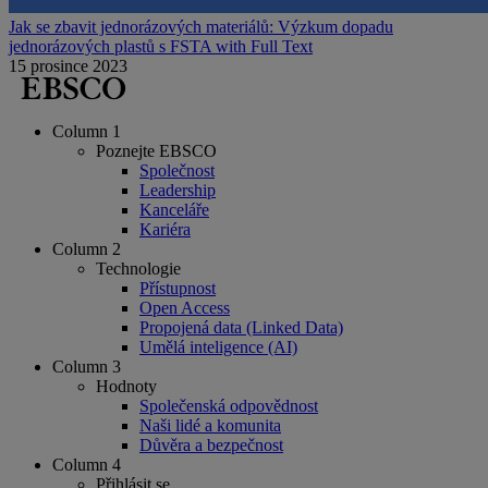
Jak se zbavit jednorázových materiálů: Výzkum dopadu
jednorázových plastů s FSTA with Full Text
15 prosince 2023
Column 1
Poznejte EBSCO
Společnost
Leadership
Kanceláře
Kariéra
Column 2
Technologie
Přístupnost
Open Access
Propojená data (Linked Data)
Umělá inteligence (AI)
Column 3
Hodnoty
Společenská odpovědnost
Naši lidé a komunita
Důvěra a bezpečnost
Column 4
Přihlásit se