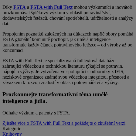
Díky
FSTA
a
FSTA with Full Text
mohou výzkumníci a inovátoři
prozkoumávat špičkový výzkum v oblasti potravinářství,
dodavatelských řetězců, chování spotřebitelů, udržitelnosti a analýzy
dat.
Propojením poznatků založených na důkazech napříč obory pomáhá
FSTA globální komunitě pochopit, jak umělá inteligence
transformuje každý článek potravinového řetězce – od výroby až po
konzumaci.
FSTA with Full Text je specializovaná fulltextová databáze
zahrnující vědeckou a technickou literaturu týkající se potravin,
nápojů a výživy. Je vytvořena ve spolupráci s odborníky z IFIS,
neziskové organizace známé svou vědeckou integritou, přesností a
závazkem k rozvoji znalostí v oblasti potravinářství a výživy.
Prozkoumejte transformativní téma umělé
inteligence a jídla.
Odhalte výzkum a patenty s FSTA.
Zjistěte více o FSTA with Full Text a požádejte o zkušební verzi
Kategorie :
Knihovny