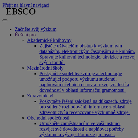
Přejít na hlavní navigaci
Začněte svůj výzkum
Řešení pro
Akademické knihovny
Zajistěte uživatelům přístup k výzkumným
databázím, elektronickým časopisům a e-knihám.
Spravujte knihovní technologie, akvizice a rozvoj
svých fondů.
Mezinárodní školy
Poskytněte spolehlivé zdroje a technologie
umožňující podporu výzkumu studentů,
naplňování učebních osnov a rozvoj znalostí a
dovedností v oblasti informační gramotnosti.
Zdravotnictví
Poskytněte řešení založená na důkazech, zdroje
pro sdílené rozhodování, informace z oblasti
zdravotnictví a recenzované výzkumné zdroje.
Obchodní společnosti
Umožněte zaměstnancům ve vaší instituci
rozvíjet své dovednosti a naplňovat potřeby
výzkumu a vývoje. Pomozte jim uspět.