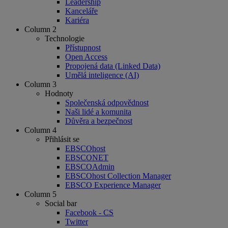
Leadership
Kanceláře
Kariéra
Column 2
Technologie
Přístupnost
Open Access
Propojená data (Linked Data)
Umělá inteligence (AI)
Column 3
Hodnoty
Společenská odpovědnost
Naši lidé a komunita
Důvěra a bezpečnost
Column 4
Přihlásit se
EBSCOhost
EBSCONET
EBSCOAdmin
EBSCOhost Collection Manager
EBSCO Experience Manager
Column 5
Social bar
Facebook - CS
Twitter