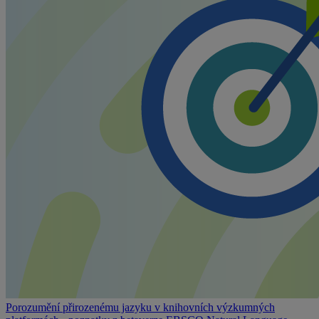
Porozumění přirozenému jazyku v knihovních výzkumných