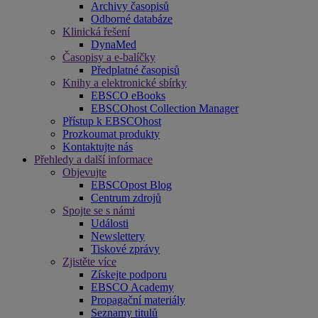
Archivy časopisů
Odborné databáze
Klinická řešení
DynaMed
Časopisy a e-balíčky
Předplatné časopisů
Knihy a elektronické sbírky
EBSCO eBooks
EBSCOhost Collection Manager
Přístup k EBSCOhost
Prozkoumat produkty
Kontaktujte nás
Přehledy a další informace
Objevujte
EBSCOpost Blog
Centrum zdrojů
Spojte se s námi
Události
Newslettery
Tiskové zprávy
Zjistěte více
Získejte podporu
EBSCO Academy
Propagační materiály
Seznamy titulů