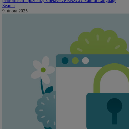
platformách - poznatky z betaverze EBSCO Natural Language
Search
9. února 2025