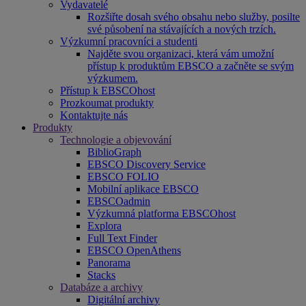
Vydavatelé
Rozšiřte dosah svého obsahu nebo služby, posilte
své působení na stávajících a nových trzích.
Výzkumní pracovníci a studenti
Najděte svou organizaci, která vám umožní
přístup k produktům EBSCO a začněte se svým
výzkumem.
Přístup k EBSCOhost
Prozkoumat produkty
Kontaktujte nás
Produkty
Technologie a objevování
BiblioGraph
EBSCO Discovery Service
EBSCO FOLIO
Mobilní aplikace EBSCO
EBSCOadmin
Výzkumná platforma EBSCOhost
Explora
Full Text Finder
EBSCO OpenAthens
Panorama
Stacks
Databáze a archivy
Digitální archivy