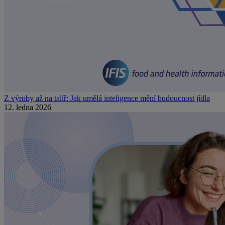
Z výroby až na talíř: Jak umělá inteligence mění budoucnost jídla
12. ledna 2026