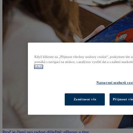
Když kliknete na „Přijmout všechny soubory cookie“, poskytnete tím so
pomáhá s navigací na stránce, s analýzou využití dat a s našimi marke
údajů
Nastavení souborů coo
Zamítnout vše
Přijmout vš
Proč je čtení pro radost důležité: přínosy a tipy