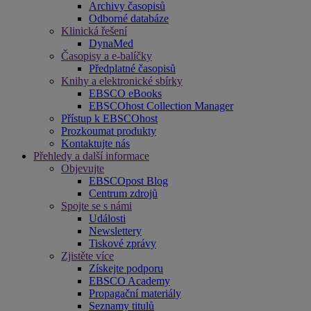
Archivy časopisů
Odborné databáze
Klinická řešení
DynaMed
Časopisy a e-balíčky
Předplatné časopisů
Knihy a elektronické sbírky
EBSCO eBooks
EBSCOhost Collection Manager
Přístup k EBSCOhost
Prozkoumat produkty
Kontaktujte nás
Přehledy a další informace
Objevujte
EBSCOpost Blog
Centrum zdrojů
Spojte se s námi
Události
Newslettery
Tiskové zprávy
Zjistěte více
Získejte podporu
EBSCO Academy
Propagační materiály
Seznamy titulů