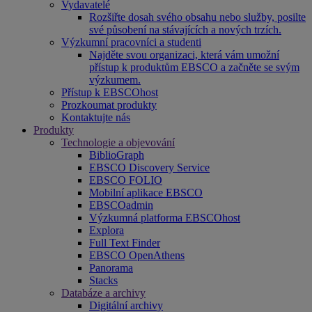
Vydavatelé
Rozšiřte dosah svého obsahu nebo služby, posilte
své působení na stávajících a nových trzích.
Výzkumní pracovníci a studenti
Najděte svou organizaci, která vám umožní
přístup k produktům EBSCO a začněte se svým
výzkumem.
Přístup k EBSCOhost
Prozkoumat produkty
Kontaktujte nás
Produkty
Technologie a objevování
BiblioGraph
EBSCO Discovery Service
EBSCO FOLIO
Mobilní aplikace EBSCO
EBSCOadmin
Výzkumná platforma EBSCOhost
Explora
Full Text Finder
EBSCO OpenAthens
Panorama
Stacks
Databáze a archivy
Digitální archivy