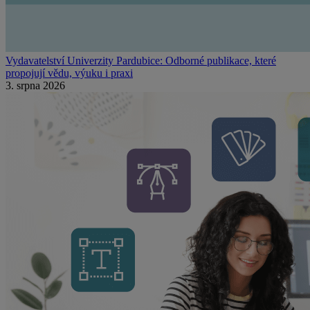
Vydavatelství Univerzity Pardubice: Odborné publikace, které
propojují vědu, výuku i praxi
3. srpna 2026