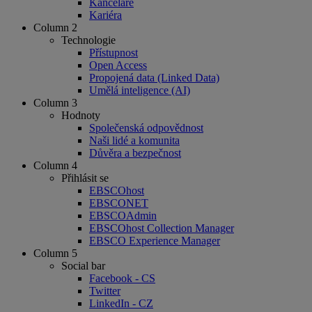
Kanceláře
Kariéra
Column 2
Technologie
Přístupnost
Open Access
Propojená data (Linked Data)
Umělá inteligence (AI)
Column 3
Hodnoty
Společenská odpovědnost
Naši lidé a komunita
Důvěra a bezpečnost
Column 4
Přihlásit se
EBSCOhost
EBSCONET
EBSCOAdmin
EBSCOhost Collection Manager
EBSCO Experience Manager
Column 5
Social bar
Facebook - CS
Twitter
LinkedIn - CZ