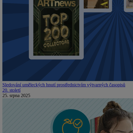
Sledování uměleckých hnutí prostřednictvím výtvarných časopisů
20. století
25. srpna 2025