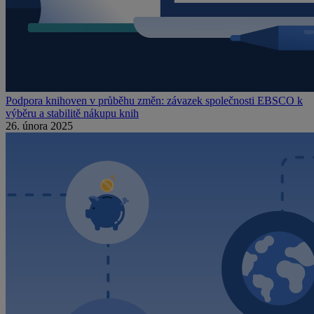
Podpora knihoven v průběhu změn: závazek společnosti EBSCO k
výběru a stabilitě nákupu knih
26. února 2025