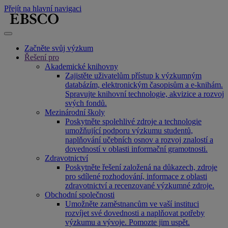
Přejít na hlavní navigaci
Začněte svůj výzkum
Řešení pro
Akademické knihovny
Zajistěte uživatelům přístup k výzkumným
databázím, elektronickým časopisům a e-knihám.
Spravujte knihovní technologie, akvizice a rozvoj
svých fondů.
Mezinárodní školy
Poskytněte spolehlivé zdroje a technologie
umožňující podporu výzkumu studentů,
naplňování učebních osnov a rozvoj znalostí a
dovedností v oblasti informační gramotnosti.
Zdravotnictví
Poskytněte řešení založená na důkazech, zdroje
pro sdílené rozhodování, informace z oblasti
zdravotnictví a recenzované výzkumné zdroje.
Obchodní společnosti
Umožněte zaměstnancům ve vaší instituci
rozvíjet své dovednosti a naplňovat potřeby
výzkumu a vývoje. Pomozte jim uspět.