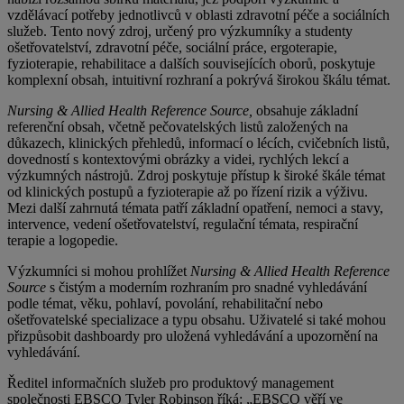
vzdělávací potřeby jednotlivců v oblasti zdravotní péče a sociálních
služeb. Tento nový zdroj, určený pro výzkumníky a studenty
ošetřovatelství, zdravotní péče, sociální práce, ergoterapie,
fyzioterapie, rehabilitace a dalších souvisejících oborů, poskytuje
komplexní obsah, intuitivní rozhraní a pokrývá širokou škálu témat.
Nursing & Allied Health Reference Source,
obsahuje základní
referenční obsah, včetně pečovatelských listů založených na
důkazech, klinických přehledů, informací o lécích, cvičebních listů,
dovedností s kontextovými obrázky a videi, rychlých lekcí a
výzkumných nástrojů. Zdroj poskytuje přístup k široké škále témat
od klinických postupů a fyzioterapie až po řízení rizik a výživu.
Mezi další zahrnutá témata patří základní opatření, nemoci a stavy,
intervence, vedení ošetřovatelství, regulační témata, respirační
terapie a logopedie.
Výzkumníci si mohou prohlížet
Nursing & Allied Health Reference
Source
s čistým a moderním rozhraním pro snadné vyhledávání
podle témat, věku, pohlaví, povolání, rehabilitační nebo
ošetřovatelské specializace a typu obsahu. Uživatelé si také mohou
přizpůsobit dashboardy pro uložená vyhledávání a upozornění na
vyhledávání.
Ředitel informačních služeb pro produktový management
společnosti EBSCO Tyler Robinson říká: „EBSCO věří ve