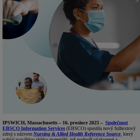
IPSWICH, Massachusetts – 16. prosince 2025 –
Společnost
EBSCO Information Services
(EBSCO) spustila nový fulltextový
zdroj s názvem
Nursing & Allied Health Reference Source
,
který
nabízí rozsáhlou sbírku materiálů, jež podpoří výzkumné a