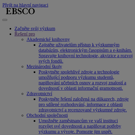
Přejít na hlavní navigaci
Začněte svůj výzkum
Řešení pro
Akademické knihovny
Zajistěte uživatelům přístup k výzkumným
databázím, elektronickým časopisům a e-knihám.
Spravujte knihovní technologie, akvizice a rozvoj
svých fondů.
Mezinárodní školy
Poskytněte spolehlivé zdroje a technologie
umožňující podporu výzkumu studentů,
naplňování učebních osnov a rozvoj znalostí a
dovedností v oblasti informační gramotnosti.
Zdravotnictví
Poskytněte řešení založená na důkazech, zdroje
pro sdílené rozhodování, informace z oblasti
zdravotnictví a recenzované výzkumné zdroje.
Obchodní společnosti
Umožněte zaměstnancům ve vaší instituci
rozvíjet své dovednosti a naplňovat potřeby
výzkumu a vývoje. Pomozte jim uspět.