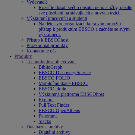
Vydavatelé
Rozšiřte dosah svého obsahu nebo služby, posilte
své působení na stávajících a nových trzích.
Výzkumní pracovníci a studenti
Najděte svou organizaci, která vám umožní
přístup k produktům EBSCO a začněte se svým
výzkumem.
Přístup k EBSCOhost
Prozkoumat produkty
Kontaktujte nás
Produkty
Technologie a objevování
BiblioGraph
EBSCO Discovery Service
EBSCO FOLIO
Mobilní aplikace EBSCO
EBSCOadmin
Výzkumná platforma EBSCOhost
Explora
Full Text Finder
EBSCO OpenAthens
Panorama
Stacks
Databáze a archivy
Digitální archivy