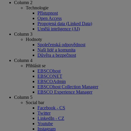
Column 2
Technologie
Přístupnost
Open Access
Propojená data (Linked Data)
Umělá inteligence (AI)
Column 3
Hodnoty
Společenská odpovědnost
Naši lidé a komunita
Důvěra a bezpečnost
Column 4
Přihlásit se
EBSCOhost
EBSCONET
EBSCOAdmin
EBSCOhost Collection Manager
EBSCO Experience Manager
Column 5
Social bar
Facebook - CS
Twitter
LinkedIn - CZ
Youtube
Instagram