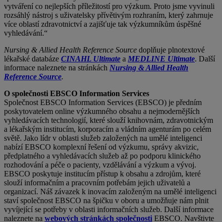
vytváření co nejlepších příležitostí pro výzkum. Proto jsme vyvinuli
rozsáhlý nástroj s uživatelsky přívětivým rozhraním, který zahrnuje
více oblastí zdravotnictví a zajišťuje tak výzkumníkům úspěšné
vyhledávání.“
Nursing & Allied Health Reference Source
doplňuje plnotextové
lékařské databáze
CINAHL Ultimate
a
MEDLINE Ultimate
. Další
informace naleznete na stránkách
Nursing & Allied Health
Reference Source
.
O společnosti EBSCO Information Services
Společnost EBSCO Information Services (EBSCO) je předním
poskytovatelem online výzkumného obsahu a nejmodernějších
vyhledávacích technologií, které slouží knihovnám, zdravotnickým
a lékařským institucím, korporacím a vládním agenturám po celém
světě. Jako lídr v oblasti služeb založených na umělé inteligenci
nabízí EBSCO komplexní řešení od výzkumu, správy akvizic,
předplatného a vyhledávacích služeb až po podporu klinického
rozhodování a péče o pacienty, vzdělávání a výzkum a vývoj.
EBSCO poskytuje institucím přístup k obsahu a zdrojům, které
slouží informačním a pracovním potřebám jejich uživatelů a
organizací. Náš závazek k inovacím založeným na umělé inteligenci
staví společnost EBSCO na špičku v oboru a umožňuje nám plnit
vyvíjející se potřeby v oblasti informačních služeb. Další informace
naleznete na
webových stránkách společnosti
EBSCO. Navštivte