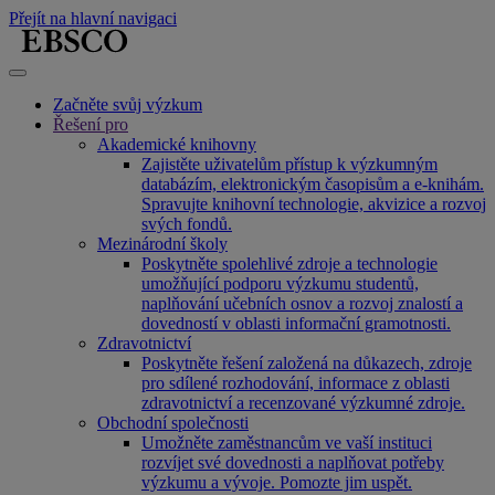
Přejít na hlavní navigaci
Začněte svůj výzkum
Řešení pro
Akademické knihovny
Zajistěte uživatelům přístup k výzkumným
databázím, elektronickým časopisům a e-knihám.
Spravujte knihovní technologie, akvizice a rozvoj
svých fondů.
Mezinárodní školy
Poskytněte spolehlivé zdroje a technologie
umožňující podporu výzkumu studentů,
naplňování učebních osnov a rozvoj znalostí a
dovedností v oblasti informační gramotnosti.
Zdravotnictví
Poskytněte řešení založená na důkazech, zdroje
pro sdílené rozhodování, informace z oblasti
zdravotnictví a recenzované výzkumné zdroje.
Obchodní společnosti
Umožněte zaměstnancům ve vaší instituci
rozvíjet své dovednosti a naplňovat potřeby
výzkumu a vývoje. Pomozte jim uspět.