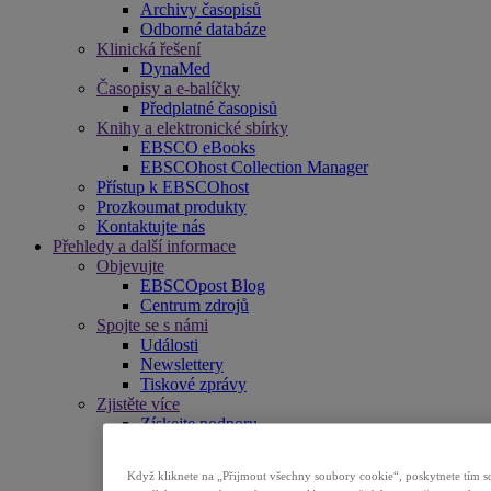
Archivy časopisů
Odborné databáze
Klinická řešení
DynaMed
Časopisy a e-balíčky
Předplatné časopisů
Knihy a elektronické sbírky
EBSCO eBooks
EBSCOhost Collection Manager
Přístup k EBSCOhost
Prozkoumat produkty
Kontaktujte nás
Přehledy a další informace
Objevujte
EBSCOpost Blog
Centrum zdrojů
Spojte se s námi
Události
Newslettery
Tiskové zprávy
Zjistěte více
Získejte podporu
EBSCO Academy
Propagační materiály
Když kliknete na „Přijmout všechny soubory cookie“, poskytnete tím so
Seznamy titulů