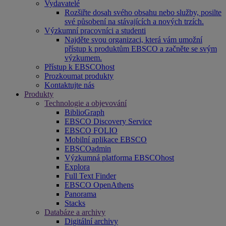
Vydavatelé
Rozšiřte dosah svého obsahu nebo služby, posilte
své působení na stávajících a nových trzích.
Výzkumní pracovníci a studenti
Najděte svou organizaci, která vám umožní
přístup k produktům EBSCO a začněte se svým
výzkumem.
Přístup k EBSCOhost
Prozkoumat produkty
Kontaktujte nás
Produkty
Technologie a objevování
BiblioGraph
EBSCO Discovery Service
EBSCO FOLIO
Mobilní aplikace EBSCO
EBSCOadmin
Výzkumná platforma EBSCOhost
Explora
Full Text Finder
EBSCO OpenAthens
Panorama
Stacks
Databáze a archivy
Digitální archivy