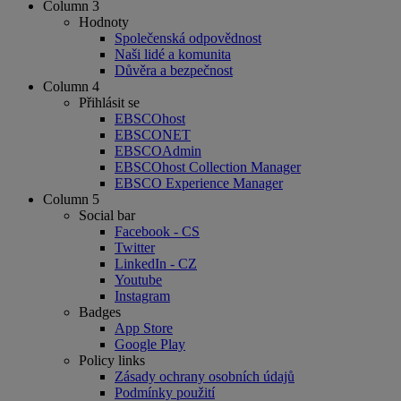
Column 3
Hodnoty
Společenská odpovědnost
Naši lidé a komunita
Důvěra a bezpečnost
Column 4
Přihlásit se
EBSCOhost
EBSCONET
EBSCOAdmin
EBSCOhost Collection Manager
EBSCO Experience Manager
Column 5
Social bar
Facebook - CS
Twitter
LinkedIn - CZ
Youtube
Instagram
Badges
App Store
Google Play
Policy links
Zásady ochrany osobních údajů
Podmínky použití