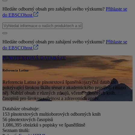
Hledáte odborný obsah pro zahájení svého výzkumu?
Přihlaste se
do EBSCOhost
Hledáte odborný obsah pro zahájení svého výzkumu?
Přihlaste se
do EBSCOhost
PLNOTEXTOVÁ DATABÁZE
Referencia Latina
Referencia Latina je plnotextová španělskojazyčná databáze
pokrývající širokou škálu témat z akademického prostředí i mimo
něj. Nabízí obsah z různých zdrojů, včetně odborných knih,
časopisů pro širokou veřejnost a zdravotních zpráv.
Databáze obsahuje:
153
plnotextových multioborových odborných knih
56
plnotextových časopisů
1,086,395
obrázků s popisky ve španělštině
Seznam titulů: