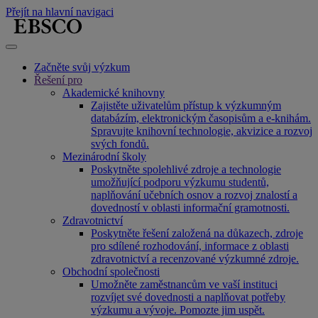
Přejít na hlavní navigaci
Začněte svůj výzkum
Řešení pro
Akademické knihovny
Zajistěte uživatelům přístup k výzkumným
databázím, elektronickým časopisům a e-knihám.
Spravujte knihovní technologie, akvizice a rozvoj
svých fondů.
Mezinárodní školy
Poskytněte spolehlivé zdroje a technologie
umožňující podporu výzkumu studentů,
naplňování učebních osnov a rozvoj znalostí a
dovedností v oblasti informační gramotnosti.
Zdravotnictví
Poskytněte řešení založená na důkazech, zdroje
pro sdílené rozhodování, informace z oblasti
zdravotnictví a recenzované výzkumné zdroje.
Obchodní společnosti
Umožněte zaměstnancům ve vaší instituci
rozvíjet své dovednosti a naplňovat potřeby
výzkumu a vývoje. Pomozte jim uspět.