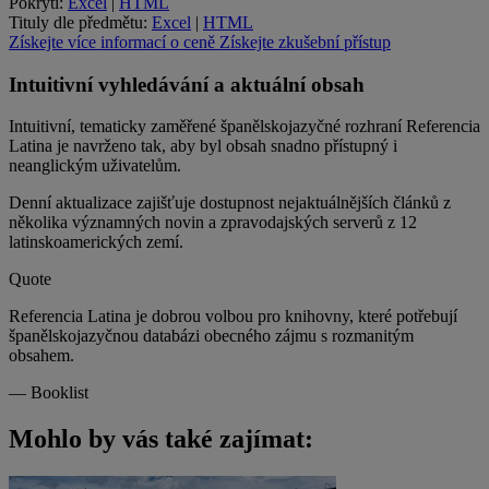
Pokrytí:
Excel
|
HTML
Tituly dle předmětu:
Excel
|
HTML
Získejte více informací o ceně
Získejte zkušební přístup
Intuitivní vyhledávání a aktuální obsah
Intuitivní, tematicky zaměřené španělskojazyčné rozhraní Referencia
Latina je navrženo tak, aby byl obsah snadno přístupný i
neanglickým uživatelům.
Denní aktualizace zajišťuje dostupnost nejaktuálnějších článků z
několika významných novin a zpravodajských serverů z 12
latinskoamerických zemí.
Quote
Referencia Latina je dobrou volbou pro knihovny, které potřebují
španělskojazyčnou databázi obecného zájmu s rozmanitým
obsahem.
—
Booklist
Mohlo by vás také zajímat: