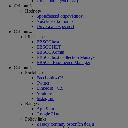
Umělá inteligence (AI)
Column 3
Hodnoty
Společenská odpovědnost
Naši lidé a komunita
Důvěra a bezpečnost
Column 4
Přihlásit se
EBSCOhost
EBSCONET
EBSCOAdmin
EBSCOhost Collection Manager
EBSCO Experience Manager
Column 5
Social bar
Facebook - CS
Twitter
LinkedIn - CZ
Youtube
Instagram
Badges
App Store
Google Play
Policy links
Zásady ochrany osobních údajů