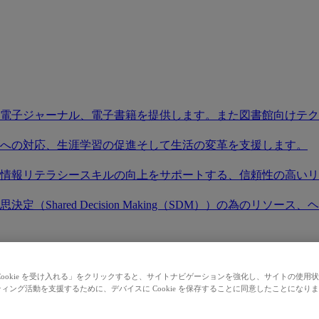
電子ジャーナル、電子書籍を提供します。また図書館向けテク
への対応、生涯学習の促進そして生活の変革を支援します。
情報リテラシースキルの向上をサポートする、信頼性の高いリ
（Shared Decision Making（SDM））の為のリ
究開発の情報ニーズを満たし、職場で成功できるようサポート
Cookie を受け入れる」をクリックすると、サイトナビゲーションを強化し、サイトの使用
度を広げ、既存、もしくは新規の市場での存在感を高めます。
ィング活動を支援するために、デバイスに Cookie を保存することに同意したことになり
社製品にアクセスし検索を始めましょう。