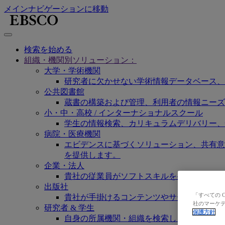
メインナビゲーションに移動
検索を始める
組織・機関別ソリューション：
大学・学術機関
研究者に欠かせない学術情報データベース、
公共図書館
蔵書の構築および管理、利用者の情報ニーズ
小・中・高校 / インターナショナルスクール
学生の情報検索、カリキュラムデリバリー、
病院・医療機関
エビデンスに基づくソリューション、共有意思決定
を提供します。
企業・法人
貴社の従業員がソフトスキルを身に付け、研
出版社
「すべての 
貴社が手掛けるコンテンツやサービスの認知
社のマーケテ
研究者 & 学生
保護方針
自身の所属機関・組織を検索し、ご契約の弊