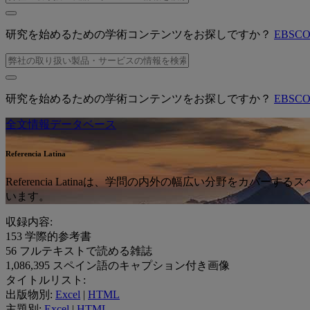
研究を始めるための学術コンテンツをお探しですか？
EBSC
研究を始めるための学術コンテンツをお探しですか？
EBSC
全文情報データベース
Referencia Latina
Referencia Latinaは、学問の内外の幅広い分野を
います。
収録内容:
153
学際的参考書
56
フルテキストで読める雑誌
1,086,395
スペイン語のキャプション付き画像
タイトルリスト:
出版物別:
Excel
|
HTML
主題別:
Excel
|
HTML