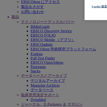
EBSCOhost にアクセス
製品をさがす
Cookie 設
お問い合わせ
製品
テクノロジーとディスカバリー
BiblioGraph
EBSCO Discovery Service
EBSCO FOLIO
EBSCO Mobile （アプリ）
EBSCOadmin
EBSCOhost 学術研究プラットフォーム
Explora
Full Text Finder
EBSCO OpenAthens
Panorama
Stacks
データベースとアーカイブ
デジタルアーカイブ
Magazine Archives
データベース
臨床意思決定サポート
DynaMed
ジャーナル、E-Packages ＆ マガジン