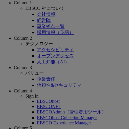
Column 1
EBSCO 社について
会社情報
経営陣
事業拠点一覧
採用情報（英語）
Column 2
テクノロジー
アクセシビリティ
オープンアクセス
人工知能（AI）
Column 3
バリュー
企業責任
信頼性&セキュリティ
Column 4
Sign In
EBSCOhost
EBSCONET
EBSCOAdmin（管理者用ツール）
EBSCOhost Collection Manager
EBSCO Experience Manager
Column 5