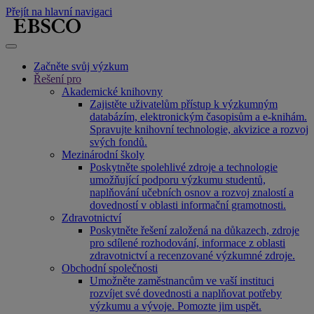
Přejít na hlavní navigaci
Začněte svůj výzkum
Řešení pro
Akademické knihovny
Zajistěte uživatelům přístup k výzkumným
databázím, elektronickým časopisům a e-knihám.
Spravujte knihovní technologie, akvizice a rozvoj
svých fondů.
Mezinárodní školy
Poskytněte spolehlivé zdroje a technologie
umožňující podporu výzkumu studentů,
naplňování učebních osnov a rozvoj znalostí a
dovedností v oblasti informační gramotnosti.
Zdravotnictví
Poskytněte řešení založená na důkazech, zdroje
pro sdílené rozhodování, informace z oblasti
zdravotnictví a recenzované výzkumné zdroje.
Obchodní společnosti
Umožněte zaměstnancům ve vaší instituci
rozvíjet své dovednosti a naplňovat potřeby
výzkumu a vývoje. Pomozte jim uspět.