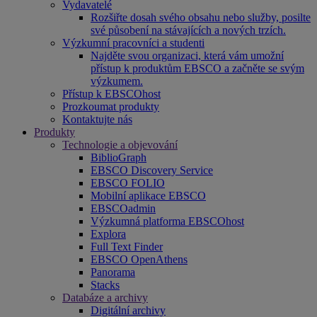
Vydavatelé
Rozšiřte dosah svého obsahu nebo služby, posilte
své působení na stávajících a nových trzích.
Výzkumní pracovníci a studenti
Najděte svou organizaci, která vám umožní
přístup k produktům EBSCO a začněte se svým
výzkumem.
Přístup k EBSCOhost
Prozkoumat produkty
Kontaktujte nás
Produkty
Technologie a objevování
BiblioGraph
EBSCO Discovery Service
EBSCO FOLIO
Mobilní aplikace EBSCO
EBSCOadmin
Výzkumná platforma EBSCOhost
Explora
Full Text Finder
EBSCO OpenAthens
Panorama
Stacks
Databáze a archivy
Digitální archivy