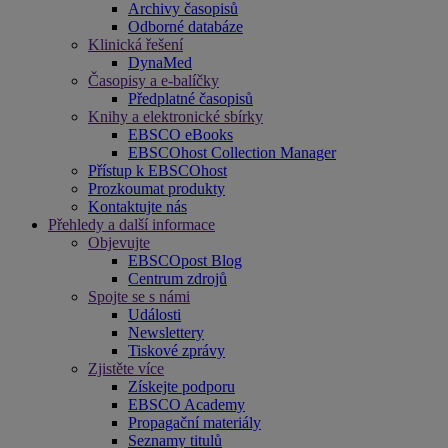
Archivy časopisů
Odborné databáze
Klinická řešení
DynaMed
Časopisy a e-balíčky
Předplatné časopisů
Knihy a elektronické sbírky
EBSCO eBooks
EBSCOhost Collection Manager
Přístup k EBSCOhost
Prozkoumat produkty
Kontaktujte nás
Přehledy a další informace
Objevujte
EBSCOpost Blog
Centrum zdrojů
Spojte se s námi
Události
Newslettery
Tiskové zprávy
Zjistěte více
Získejte podporu
EBSCO Academy
Propagační materiály
Seznamy titulů