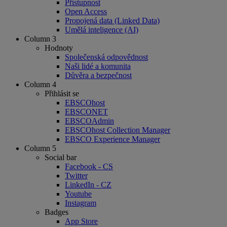
Přístupnost
Open Access
Propojená data (Linked Data)
Umělá inteligence (AI)
Column 3
Hodnoty
Společenská odpovědnost
Naši lidé a komunita
Důvěra a bezpečnost
Column 4
Přihlásit se
EBSCOhost
EBSCONET
EBSCOAdmin
EBSCOhost Collection Manager
EBSCO Experience Manager
Column 5
Social bar
Facebook - CS
Twitter
LinkedIn - CZ
Youtube
Instagram
Badges
App Store