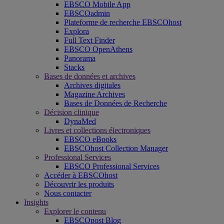
EBSCO Mobile App
EBSCOadmin
Plateforme de recherche EBSCOhost
Explora
Full Text Finder
EBSCO OpenAthens
Panorama
Stacks
Bases de données et archives
Archives digitales
Magazine Archives
Bases de Données de Recherche
Décision clinique
DynaMed
Livres et collections électroniques
EBSCO eBooks
EBSCOhost Collection Manager
Professional Services
EBSCO Professional Services
Accéder à EBSCOhost
Découvrir les produits
Nous contacter
Insights
Explorer le contenu
EBSCOpost Blog