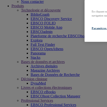
Nous contacter
Produits
Technologie et découverte
En cliquant s
BiblioGraph
navigation sur
EBSCO Discovery Service
EBSCO FOLIO
EBSCO Mobile App
Paramètres 
EBSCOadmin
Plateforme de recherche EBSCOhost
Explora
Full Text Finder
EBSCO OpenAthens
Panorama
Stacks
Bases de données et archives
Archives digitales
Magazine Archives
Bases de Données de Recherche
Décision clinique
DynaMed
Livres et collections électroniques
EBSCO eBooks
EBSCOhost Collection Manager
Professional Services
EBSCO Professional Services