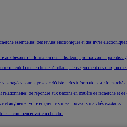
rche essentielles, des revues électroniques et des livres électroniques. 
ndre aux besoins d'information des utilisateurs, promouvoir l'apprentissa
s pour soutenir la recherche des étudiants, l'enseignement des program
es partagées pour la prise de décision, des informations sur le marché de
elationnelles, de répondre aux besoins en matière de recherche et de dé
vice et augmenter votre empreinte sur les nouveaux marchés existants.
duits et commencer votre recherche.