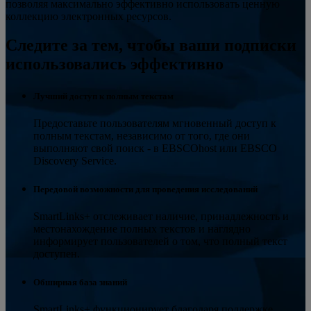
позволяя максимально эффективно использовать ценную
коллекцию электронных ресурсов.
Следите за тем, чтобы ваши подписки
использовались эффективно
Лучший доступ к полным текстам
Предоставьте пользователям мгновенный доступ к
полным текстам, независимо от того, где они
выполняют свой поиск - в EBSCOhost или EBSCO
Discovery Service.
Передовой возможности для проведения исследований
SmartLinks+ отслеживает наличие, принадлежность и
местонахождение полных текстов и наглядно
информирует пользователей о том, что полный текст
доступен.
Обширная база знаний
SmartLinks+ функционирует благодаря поддержке