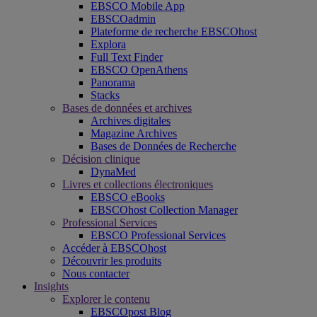
EBSCO Mobile App
EBSCOadmin
Plateforme de recherche EBSCOhost
Explora
Full Text Finder
EBSCO OpenAthens
Panorama
Stacks
Bases de données et archives
Archives digitales
Magazine Archives
Bases de Données de Recherche
Décision clinique
DynaMed
Livres et collections électroniques
EBSCO eBooks
EBSCOhost Collection Manager
Professional Services
EBSCO Professional Services
Accéder à EBSCOhost
Découvrir les produits
Nous contacter
Insights
Explorer le contenu
EBSCOpost Blog