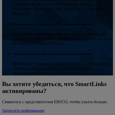
обширной базы знаний, включающей более 52
миллионов ссылок на статьи из огромного перечня
журналов.
Максимально комфортная интеграция и настройка
SmartLinks+ может быть автоматически включен для
электронных журналов и электронных пакетов, которые
вы заказываете через EBSCO.
Экономия времени при автоматическом обновлении
SmartLinks+ обновляется автоматически, поэтому ваша
команда может сэкономить много времени на
обновлении фондов и настройке ссылок.
Вы хотите убедиться, что SmartLinks
активированы?
Свяжитесь с представителем EBSCO, чтобы узнать больше.
Запросить информацию