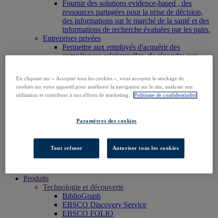
Fournir des solutions evidence-based , des
ressources partagées pour la prise de décision,
des informations sur le marché de la santé et des
informations de recherche évaluées par les pairs.
Entreprises privées
Permettre aux employés d'acquérir des
compétences relationnelles, de répondre aux
besoins en matière de recherche et de
développement et de réussir sur leur lieu de
En cliquant sur « Accepter tous les cookies », vous acceptez le stockage de
travail.
cookies sur votre appareil pour améliorer la navigation sur le site, analyser son
Éditeurs
utilisation et contribuer à nos efforts de marketing.
Politique de confidentialité
Élargir la portée de votre contenu ou de votre
service et augmenter votre empreinte sur les
nouveaux marchés existants.
Paramètres des cookies
Chercheurs et étudiants
Trouvez votre organisation pour accéder à nos
produits et commencer votre recherche.
Tout refuser
Autoriser tous les cookies
Accéder à EBSCOhost
Découvrir les produits
Nous contacter
Produits
Technologie et découverte
BiblioGraph
EBSCO Discovery Service
EBSCO FOLIO