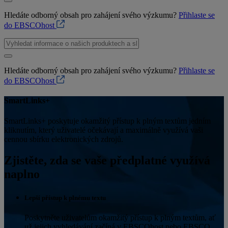
Hledáte odborný obsah pro zahájení svého výzkumu?
Přihlaste se
do EBSCOhost
Hledáte odborný obsah pro zahájení svého výzkumu?
Přihlaste se
do EBSCOhost
SmartLinks+
SmartLinks+ poskytuje okamžitý přístup k plným textům jedním
kliknutím, který uživatelé očekávají a maximálně využívá vaši
cennou sbírku elektronických zdrojů.
Zjistěte, zda se vaše předplatné využívá
naplno
Lepší přístup k plnému textu
Poskytněte uživatelům okamžitý přístup k plným textům, ať
už jejich vyhledávání začíná v EBSCOhost nebo EBSCO