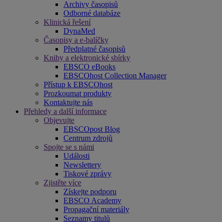
Archivy časopisů
Odborné databáze
Klinická řešení
DynaMed
Časopisy a e-balíčky
Předplatné časopisů
Knihy a elektronické sbírky
EBSCO eBooks
EBSCOhost Collection Manager
Přístup k EBSCOhost
Prozkoumat produkty
Kontaktujte nás
Přehledy a další informace
Objevujte
EBSCOpost Blog
Centrum zdrojů
Spojte se s námi
Události
Newslettery
Tiskové zprávy
Zjistěte více
Získejte podporu
EBSCO Academy
Propagační materiály
Seznamy titulů