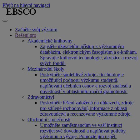
Přejít na hlavní navigaci
Začněte svůj výzkum
Řešení pro
Akademické knihovny
Zajistěte uživatelům přístup k výzkumným
databázím, elektronickým časopisům a e-knihám.
Spravujte knihovní technologie, akvizice a rozvoj
svých fondů.
Mezinárodní školy
Poskytněte spolehlivé zdroje a technologie
umožňující podporu výzkumu studentů,
naplňování učebních osnov a rozvoj znalostí a
dovedností v oblasti informační gramotnosti.
Zdravotnictví
Poskytněte řešení založená na důkazech, zdroje
pro sdílené rozhodování, informace z oblasti
zdravotnictví a recenzované výzkumné zdroje.
Obchodní společnosti
Umožněte zaměstnancům ve vaší instituci
rozvíjet své dovednosti a naplňovat potřeby
výzkumu a vývoje. Pomozte jim uspět.