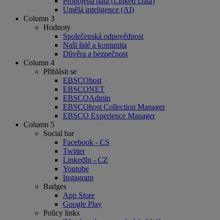
Propojená data (Linked Data)
Umělá inteligence (AI)
Column 3
Hodnoty
Společenská odpovědnost
Naši lidé a komunita
Důvěra a bezpečnost
Column 4
Přihlásit se
EBSCOhost
EBSCONET
EBSCOAdmin
EBSCOhost Collection Manager
EBSCO Experience Manager
Column 5
Social bar
Facebook - CS
Twitter
LinkedIn - CZ
Youtube
Instagram
Badges
App Store
Google Play
Policy links