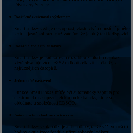
Discovery Service.
Rozšířené zkušenosti s výzkumem
SmartLinks+ sleduje dostupnost, vlastnictví a umístění plného
textu a jasně zobrazuje uživatelům, že je plný text k dispozici.
Rozsáhlá znalostní databáze
SmartLinks+ je podporován rozsáhlou znalostní databází,
která obsahuje více než 52 milionů odkazů na články z
nejrůznějších časopisů.
Jednoduché nastavení
Funkce SmartLinks+ může být automaticky zapnuta pro
elektronické časopisy a elektronické balíčky, které si
objednáte u společnosti EBSCO.
Automatické aktualizace šetřící čas
SmartLinks+ se aktualizuje automaticky, takže váš tým ušetří
hodiny aktualizace fondů a přizpůsobování odkazů.