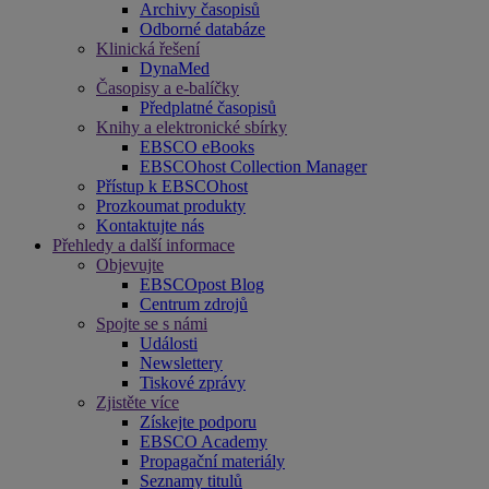
Archivy časopisů
Odborné databáze
Klinická řešení
DynaMed
Časopisy a e-balíčky
Předplatné časopisů
Knihy a elektronické sbírky
EBSCO eBooks
EBSCOhost Collection Manager
Přístup k EBSCOhost
Prozkoumat produkty
Kontaktujte nás
Přehledy a další informace
Objevujte
EBSCOpost Blog
Centrum zdrojů
Spojte se s námi
Události
Newslettery
Tiskové zprávy
Zjistěte více
Získejte podporu
EBSCO Academy
Propagační materiály
Seznamy titulů