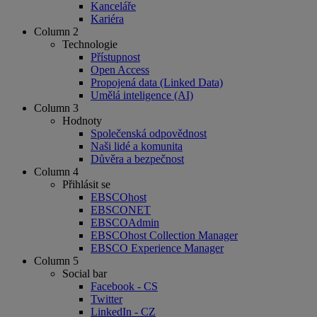
Kanceláře
Kariéra
Column 2
Technologie
Přístupnost
Open Access
Propojená data (Linked Data)
Umělá inteligence (AI)
Column 3
Hodnoty
Společenská odpovědnost
Naši lidé a komunita
Důvěra a bezpečnost
Column 4
Přihlásit se
EBSCOhost
EBSCONET
EBSCOAdmin
EBSCOhost Collection Manager
EBSCO Experience Manager
Column 5
Social bar
Facebook - CS
Twitter
LinkedIn - CZ