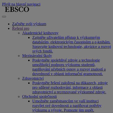
Přejít na hlavní navigaci
Začněte svůj výzkum
Řešení pro
Akademické knihovny
Zajistěte uživatelům přístup k výzkumným
databázím, elektronickým časopisům a e-knihám.
Spravujte knihovní technologie, akvizice a rozvoj
svých fondů.
Mezinárodní školy
Poskytněte spolehlivé zdroje a technologie
umožňující podporu výzkumu studentů,
naplňování učebních osnov a rozvoj znalostí a
dovedností v oblasti informační gramotnosti.
Zdravotnictví
Poskytněte řešení založená na důkazech, zdroje
pro sdílené rozhodování, informace z oblasti
zdravotnictví a recenzované výzkumné zdroje.
Obchodní společnosti
Umožněte zaměstnancům ve vaší instituci
rozvíjet své dovednosti a naplňovat potřeby
výzkumu a vývoje. Pomozte jim uspět.