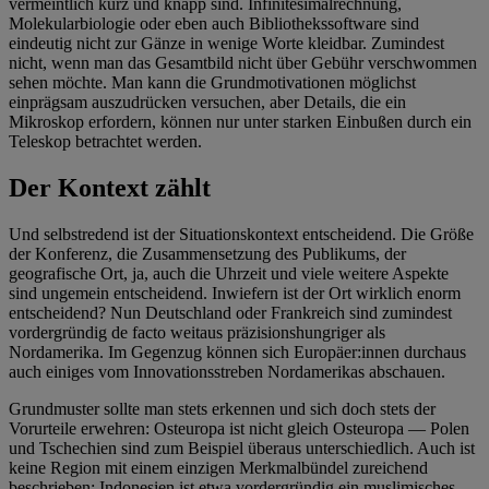
vermeintlich kurz und knapp sind. Infinitesimalrechnung,
Molekularbiologie oder eben auch Bibliothekssoftware sind
eindeutig nicht zur Gänze in wenige Worte kleidbar. Zumindest
nicht, wenn man das Gesamtbild nicht über Gebühr verschwommen
sehen möchte. Man kann die Grundmotivationen möglichst
einprägsam auszudrücken versuchen, aber Details, die ein
Mikroskop erfordern, können nur unter starken Einbußen durch ein
Teleskop betrachtet werden.
Der Kontext zählt
Und selbstredend ist der Situationskontext entscheidend. Die Größe
der Konferenz, die Zusammensetzung des Publikums, der
geografische Ort, ja, auch die Uhrzeit und viele weitere Aspekte
sind ungemein entscheidend. Inwiefern ist der Ort wirklich enorm
entscheidend? Nun Deutschland oder Frankreich sind zumindest
vordergründig de facto weitaus präzisionshungriger als
Nordamerika. Im Gegenzug können sich Europäer:innen durchaus
auch einiges vom Innovationsstreben Nordamerikas abschauen.
Grundmuster sollte man stets erkennen und sich doch stets der
Vorurteile erwehren: Osteuropa ist nicht gleich Osteuropa — Polen
und Tschechien sind zum Beispiel überaus unterschiedlich. Auch ist
keine Region mit einem einzigen Merkmalbündel zureichend
beschrieben: Indonesien ist etwa vordergründig ein muslimisches