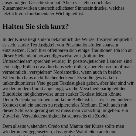
ausgeprägten Gesichtssinn hat. Aber es ist eben doch das
Zusammenwirken unterschiedlichster Sinneseindrücke, welches
letztlich von fundamentaler Wichtigkeit ist.
Halten Sie sich kurz?
In der Kürze liegt zudem bekanntlich die Würze. Insofern empfiehlt
es sich, starke Textlastigkeit von Präsentationsfolien sparsam
einzusetzen. Doch hier offenbaren sich einige Traditionen (da ich an
dieser Stelle nicht notwendigerweise von
„
kulturellen
Unterschieden
“
sprechen würde): In postsowjetischen Ländern sind
textlastige Folien etwa durchaus sehr üblich, aber ebenso im oftmals
vermeintlich
„
verspielten
“
Nordamerika, wenn auch in beiden
Fällen durchaus nicht flächendeckend. Es sollte gewiss kein
unkonditioniertes Veto gegen Textlastigkeit geben, aber hier sind wir
wieder an dem Punkt angelangt, wo die Verschiedenartigkeit der
Eindrücke möglicherweise unter starker Textlast leiden könnte.
Denn Präsentationsfolien sind keine Belletristik — es ist ein anderer
Kontext und ein anders zu rezipierendes Medium. Doch auch mit
dieser Schlussfolgerung selbst muss man vorsichtig umgehen: Ein
Zuviel an Verschiedenartigkeit ist seinerseits ein Zuviel.
Dem allseits waltenden Credo und Mantra der Kürze sollte man
wiederum entgegensetzen, dass große Wahrheiten auch nur