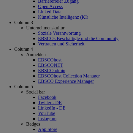
Barrierefreier Zugang
Open Access
Linked Data
Künstliche Intelligenz (KI)
Column 3
Unternehmenskultur
Soziale Verantwortung
EBSCOs Beschäftigte und die Community
Vertrauen und Sicherheit
Column 4
Anmelden
EBSCOhost
EBSCONET
EBSCOadmin
EBSCOhost Collection Manager
EBSCO Experience Manager
Column 5
Social bar
Facebook
Twitter - DE
LinkedIn - DE
YouTube
Instagram
Badges
App Store