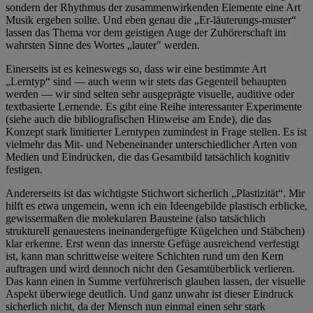
sondern der Rhythmus der zusammenwirkenden Elemente eine Art
Musik ergeben sollte. Und eben genau die
„
Er-läuterungs-muster
“
lassen
das Thema vor dem geistigen Auge der Zuhörerschaft im
wahrsten Sinne des Wortes
„
lauter" werden.
Einerseits ist es keineswegs so, dass wir eine bestimmte Art
„
Lerntyp
“
sind — auch wenn wir stets das Gegenteil behaupten
werden — wir sind selten sehr ausgeprägte visuelle, auditive oder
textbasierte Lernende. Es gibt eine Reihe interessanter Experimente
(siehe auch die bibliografischen Hinweise am Ende), die das
Konzept stark limitierter Lerntypen zumindest in Frage stellen. Es ist
vielmehr das Mit- und Nebeneinander unterschiedlicher Arten von
Medien und Eindrücken, die das Gesamtbild tatsächlich kognitiv
festigen.
Andererseits ist das wichtigste Stichwort sicherlich
„
Plastizität
“
. Mir
hilft es etwa ungemein, wenn ich ein Ideengebilde plastisch erblicke,
gewissermaßen die molekularen Bausteine (also tatsächlich
strukturell genauestens ineinandergefügte Kügelchen und Stäbchen)
klar erkenne. Erst wenn das innerste Gefüge ausreichend verfestigt
ist, kann man schrittweise weitere Schichten rund um den Kern
auftragen und wird dennoch nicht den Gesamtüberblick verlieren.
Das kann einen in Summe verführerisch glauben lassen, der visuelle
Aspekt überwiege deutlich. Und ganz unwahr ist dieser Eindruck
sicherlich nicht, da der Mensch nun einmal einen sehr stark