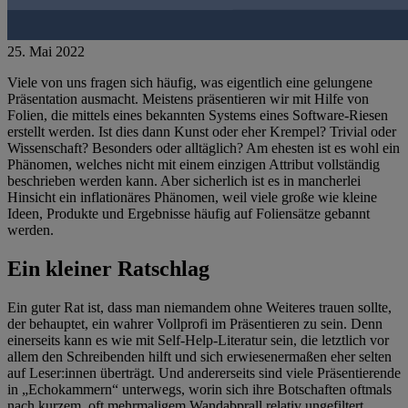
25. Mai 2022
Viele von uns fragen sich häufig, was eigentlich eine gelungene
Präsentation ausmacht. Meistens präsentieren wir mit Hilfe von
Folien, die mittels eines bekannten Systems eines Software-Riesen
erstellt werden. Ist dies dann Kunst oder eher Krempel? Trivial oder
Wissenschaft? Besonders oder alltäglich? Am ehesten ist es wohl ein
Phänomen, welches nicht mit einem einzigen Attribut vollständig
beschrieben werden kann. Aber sicherlich ist es in mancherlei
Hinsicht ein inflationäres Phänomen, weil viele große wie kleine
Ideen, Produkte und Ergebnisse häufig auf Foliensätze gebannt
werden.
Ein kleiner Ratschlag
Ein guter Rat ist, dass man niemandem ohne Weiteres trauen sollte,
der behauptet, ein wahrer Vollprofi im Präsentieren zu sein. Denn
einerseits kann es wie mit Self-Help-Literatur sein, die letztlich vor
allem den Schreibenden hilft und sich erwiesenermaßen eher selten
auf Leser:innen überträgt. Und andererseits sind viele Präsentierende
in
„Echokammern“
unterwegs, worin sich ihre Botschaften oftmals
nach kurzem, oft mehrmaligem Wandabprall relativ ungefiltert