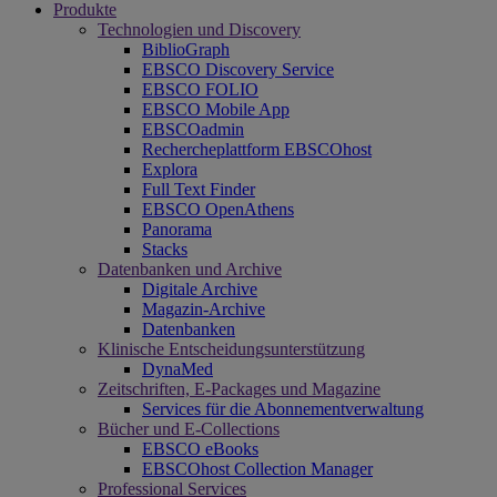
Produkte
Technologien und Discovery
BiblioGraph
EBSCO Discovery Service
EBSCO FOLIO
EBSCO Mobile App
EBSCOadmin
Rechercheplattform EBSCOhost
Explora
Full Text Finder
EBSCO OpenAthens
Panorama
Stacks
Datenbanken und Archive
Digitale Archive
Magazin-Archive
Datenbanken
Klinische Entscheidungsunterstützung
DynaMed
Zeitschriften, E-Packages und Magazine
Services für die Abonnementverwaltung
Bücher und E-Collections
EBSCO eBooks
EBSCOhost Collection Manager
Professional Services