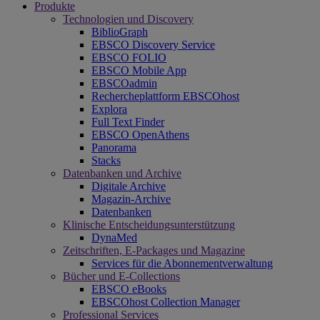
Produkte
Technologien und Discovery
BiblioGraph
EBSCO Discovery Service
EBSCO FOLIO
EBSCO Mobile App
EBSCOadmin
Rechercheplattform EBSCOhost
Explora
Full Text Finder
EBSCO OpenAthens
Panorama
Stacks
Datenbanken und Archive
Digitale Archive
Magazin-Archive
Datenbanken
Klinische Entscheidungsunterstützung
DynaMed
Zeitschriften, E-Packages und Magazine
Services für die Abonnementverwaltung
Bücher und E-Collections
EBSCO eBooks
EBSCOhost Collection Manager
Professional Services