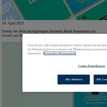
19. April 2023
Setzen Sie diese nachgefragten Business Book Summaries aus
Accel5 auf Ihre Leseliste.
Wenn Sie auf „Alle Cookies akzeptieren“ klicken, stimmen Sie der Spe
die Websitenavigation zu verbessern, die Websitenutzung zu analysie
unterstützen.
Datenschutz-Bestimmungen
Cookie-Einstellungen
Alle ablehnen
Alle Coo