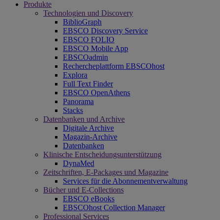
Produkte
Technologien und Discovery
BiblioGraph
EBSCO Discovery Service
EBSCO FOLIO
EBSCO Mobile App
EBSCOadmin
Rechercheplattform EBSCOhost
Explora
Full Text Finder
EBSCO OpenAthens
Panorama
Stacks
Datenbanken und Archive
Digitale Archive
Magazin-Archive
Datenbanken
Klinische Entscheidungsunterstützung
DynaMed
Zeitschriften, E-Packages und Magazine
Services für die Abonnementverwaltung
Bücher und E-Collections
EBSCO eBooks
EBSCOhost Collection Manager
Professional Services