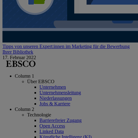
Tipps von unseren Expert:innen im Marketing für die Bewerbung
Ihrer Bibliothek
17. Februar 2022
Column 1
Über EBSCO
Unternehmen
Unternehmensleitung
Niederlassungen
Jobs & Karriere
Column 2
Technologie
Barrierefreier Zugang
Open Access
Linked Data
Künstliche Intelligenz (KI)