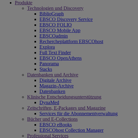
Produkte
Technologien und Discovery
BiblioGraph
EBSCO Discovery Service
EBSCO FOLIO
EBSCO Mobile App
EBSCOadmin
Rechercheplattform EBSCOhost
Explora
Full Text Finder
EBSCO OpenAthens
Panorama
Stacks
Datenbanken und Archive
Digitale Archive
Magazin-Archive
Datenbanken
Klinische Entscheidungsunterstützung
DynaMed
Zeitschriften, E-Packages und Magazine
Services für die Abonnementverwaltung
Bücher und E-Collections
EBSCO eBooks
EBSCOhost Collection Manager
Professional Services