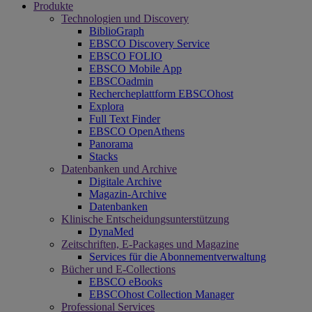
Produkte
Technologien und Discovery
BiblioGraph
EBSCO Discovery Service
EBSCO FOLIO
EBSCO Mobile App
EBSCOadmin
Rechercheplattform EBSCOhost
Explora
Full Text Finder
EBSCO OpenAthens
Panorama
Stacks
Datenbanken und Archive
Digitale Archive
Magazin-Archive
Datenbanken
Klinische Entscheidungsunterstützung
DynaMed
Zeitschriften, E-Packages und Magazine
Services für die Abonnementverwaltung
Bücher und E-Collections
EBSCO eBooks
EBSCOhost Collection Manager
Professional Services