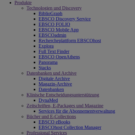
Produkte
Technologien und Discovery
BiblioGraph
EBSCO Discovery Service
EBSCO FOLIO
EBSCO Mobile App
EBSCOadmin
Rechercheplattform EBSCOhost
Explora
Full Text Finder
EBSCO OpenAthens
Panorama
Stacks
Datenbanken und Archive
Digitale Archive
Magazin-Archive
Datenbanken
Klinische Entscheidungsunterstützung
DynaMed
Zeitschriften, E-Packages und Magazine
Services für die Abonnementverwaltung
Bücher und E-Collections
EBSCO eBooks
EBSCOhost Collection Manager
Professional Services