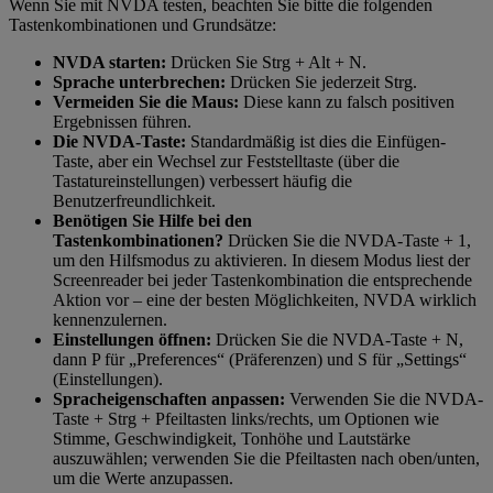
Wenn Sie mit NVDA testen, beachten Sie bitte die folgenden
Tastenkombinationen und Grundsätze:
NVDA starten:
Drücken Sie Strg + Alt + N.
Sprache unterbrechen:
Drücken Sie jederzeit Strg.
Vermeiden Sie die Maus:
Diese kann zu falsch positiven
Ergebnissen führen.
Die NVDA-Taste:
Standardmäßig ist dies die Einfügen-
Taste, aber ein Wechsel zur Feststelltaste (über die
Tastatureinstellungen) verbessert häufig die
Benutzerfreundlichkeit.
Benötigen Sie Hilfe bei den
Tastenkombinationen?
Drücken Sie die NVDA-Taste + 1,
um den Hilfsmodus zu aktivieren.
In diesem Modus liest der
Screenreader bei jeder Tastenkombination die entsprechende
Aktion vor – eine der besten Möglichkeiten, NVDA wirklich
kennenzulernen.
Einstellungen öffnen:
Drücken Sie die NVDA-Taste + N,
dann P für „Preferences“ (Präferenzen) und S für „Settings“
(Einstellungen).
Spracheigenschaften anpassen:
Verwenden Sie die NVDA-
Taste + Strg + Pfeiltasten links/rechts, um Optionen wie
Stimme, Geschwindigkeit, Tonhöhe und Lautstärke
auszuwählen; verwenden Sie die Pfeiltasten nach oben/unten,
um die Werte anzupassen.