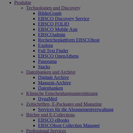
Produkte
Technologien und Discovery
BiblioGraph
EBSCO Discovery Service
EBSCO FOLIO
EBSCO Mobile App
EBSCOadmin
Rechercheplattform EBSCOhost
Explora
Full Text Finder
EBSCO OpenAthens
Panorama
Stacks
Datenbanken und Archive
Digitale Archive
Magazin-Archive
Datenbanken
Klinische Entscheidungsunterstützung
DynaMed
Zeitschriften, E-Packages und Magazine
Services für die Abonnementverwaltung
Bücher und E-Collections
EBSCO eBooks
EBSCOhost Collection Manager
Professional Services