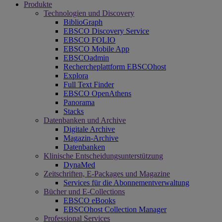
Produkte
Technologien und Discovery
BiblioGraph
EBSCO Discovery Service
EBSCO FOLIO
EBSCO Mobile App
EBSCOadmin
Rechercheplattform EBSCOhost
Explora
Full Text Finder
EBSCO OpenAthens
Panorama
Stacks
Datenbanken und Archive
Digitale Archive
Magazin-Archive
Datenbanken
Klinische Entscheidungsunterstützung
DynaMed
Zeitschriften, E-Packages und Magazine
Services für die Abonnementverwaltung
Bücher und E-Collections
EBSCO eBooks
EBSCOhost Collection Manager
Professional Services