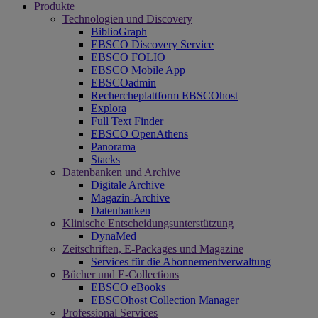
Produkte
Technologien und Discovery
BiblioGraph
EBSCO Discovery Service
EBSCO FOLIO
EBSCO Mobile App
EBSCOadmin
Rechercheplattform EBSCOhost
Explora
Full Text Finder
EBSCO OpenAthens
Panorama
Stacks
Datenbanken und Archive
Digitale Archive
Magazin-Archive
Datenbanken
Klinische Entscheidungsunterstützung
DynaMed
Zeitschriften, E-Packages und Magazine
Services für die Abonnementverwaltung
Bücher und E-Collections
EBSCO eBooks
EBSCOhost Collection Manager
Professional Services