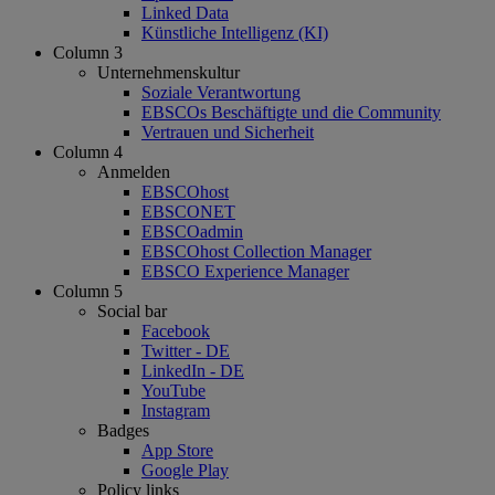
Linked Data
Künstliche Intelligenz (KI)
Column 3
Unternehmenskultur
Soziale Verantwortung
EBSCOs Beschäftigte und die Community
Vertrauen und Sicherheit
Column 4
Anmelden
EBSCOhost
EBSCONET
EBSCOadmin
EBSCOhost Collection Manager
EBSCO Experience Manager
Column 5
Social bar
Facebook
Twitter - DE
LinkedIn - DE
YouTube
Instagram
Badges
App Store
Google Play
Policy links