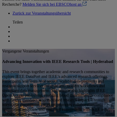
Recherche?
Melden Sie sich bei EBSCOhost an
Zurück zur Veranstaltungsübersicht
Teilen
Vergangene Veranstaltungen
Advancing Innovation with IEEE Research Tools | Hyderabad
This event brings together academic and research communities to
explore IEEE DataPort and IEEE’s advanced research offerings.
Participants will learn how secure, scalable data platforms and
research support services integrate into modern workflows and
strengthen data management. The session also highlights IEEE
Open Access publishing, enabling broad dissemination, compliance
with funder mandates, and increased research impact. Through
interactive discussions, the event promotes collaboration,
institutional adoption, and sustained engagement with IEEE as a
global research partner.