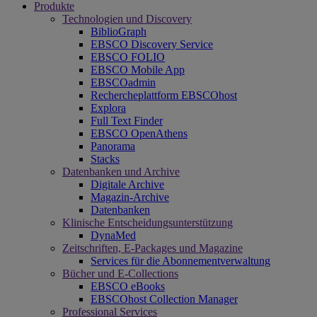
Produkte
Technologien und Discovery
BiblioGraph
EBSCO Discovery Service
EBSCO FOLIO
EBSCO Mobile App
EBSCOadmin
Rechercheplattform EBSCOhost
Explora
Full Text Finder
EBSCO OpenAthens
Panorama
Stacks
Datenbanken und Archive
Digitale Archive
Magazin-Archive
Datenbanken
Klinische Entscheidungsunterstützung
DynaMed
Zeitschriften, E-Packages und Magazine
Services für die Abonnementverwaltung
Bücher und E-Collections
EBSCO eBooks
EBSCOhost Collection Manager
Professional Services