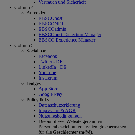
Vertrauen und Sicherheit
Column 4
Anmelden
EBSCOhost
EBSCONET
EBSCOadmin
EBSCOhost Collection Manager
EBSCO Experience Manager
Column 5
Social bar
Facebook
Twitter - DE
LinkedIn - DE
YouTube
Instagram
Badges
App Store
Google Play
Policy links
Datenschutzerklärung
Impressum & AGB
Nutzungsbedingungen
Die auf dieser Website genannten
Personenbezeichnungen gelten gleichermaßen
für alle Geschlechter (m/f/d).