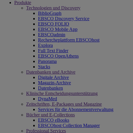
Produkte
Technologien und Discovery
BiblioGraph
EBSCO Discovery Service
EBSCO FOLIO
EBSCO Mobile App
EBSCOadmin
Rechercheplattform EBSCOhost
Explora
Full Text Finder
EBSCO OpenAthens
Panorama
Stacks
Datenbanken und Archive
Digitale Archive
Magazin-Archive
Datenbanken
Klinische Entscheidungsunterstützung
DynaMed
Zeitschriften, E-Packages und Magazine
Services für die Abonnementverwaltung
Bücher und E-Collections
EBSCO eBooks
EBSCOhost Collection Manager
Professional Services