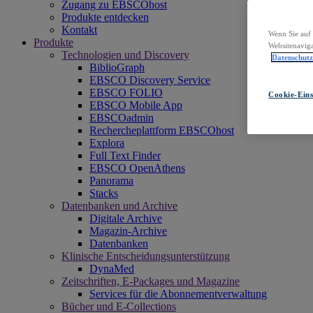
Zugang zu EBSCOhost
Produkte entdecken
Kontakt
Wenn Sie auf 
Produkte
Websitenaviga
Technologien und Discovery
Datenschut
BiblioGraph
EBSCO Discovery Service
EBSCO FOLIO
Cookie-Eins
EBSCO Mobile App
EBSCOadmin
Rechercheplattform EBSCOhost
Explora
Full Text Finder
EBSCO OpenAthens
Panorama
Stacks
Datenbanken und Archive
Digitale Archive
Magazin-Archive
Datenbanken
Klinische Entscheidungsunterstützung
DynaMed
Zeitschriften, E-Packages und Magazine
Services für die Abonnementverwaltung
Bücher und E-Collections