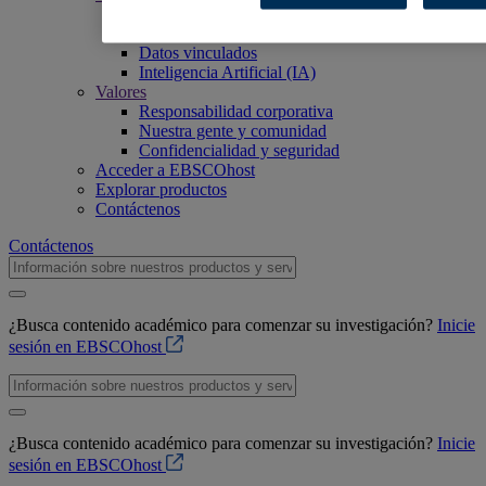
Accesibilidad
Acceso abierto
Datos vinculados
Inteligencia Artificial (IA)
Valores
Responsabilidad corporativa
Nuestra gente y comunidad
Confidencialidad y seguridad
Acceder a EBSCOhost
Explorar productos
Contáctenos
Contáctenos
¿Busca contenido académico para comenzar su investigación?
Inicie
sesión en EBSCOhost
¿Busca contenido académico para comenzar su investigación?
Inicie
sesión en EBSCOhost