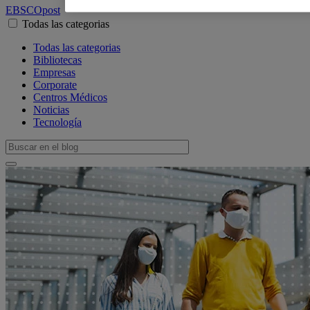
EBSCO
post
Todas las categorias
Todas las categorias
Bibliotecas
Empresas
Corporate
Centros Médicos
Noticias
Tecnología