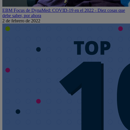
EBM Focus de DynaMed: COVID-19 en el 2022 - Diez cosas que
debe saber, por ahora
2 de febrero de 2022