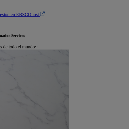
 sesión en EBSCOhost
mation Services
cas de todo el mundo~