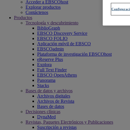
Acceder a EBSCOhost
Explorar productos
Configuraci
Contáctenos
Productos
Tecnología y descubrimiento
BiblioGraph
EBSCO Discovery Service
EBSCO FOLIO
Aplicación móvil de EBSCO
EBSCOadmin
Plataforma de investigación EBSCOhost
eReserve Plus
Explora
Full Text Finder
EBSCO OpenAthens
Panorama
Stacks
Bases de datos y archivos
Archivos digitales
Archivos de Revista
Bases de datos
Decisiones clínicas
DynaMed
Revistas, Paquetes Electrónicos y Publicaciones
Suscripción a revistas