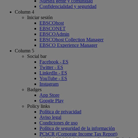
Nuestra gente y comunidad
Confidencialidad y seguridad
Column 4
Iniciar sesión
EBSCOhost
EBSCONET
EBSCOAdmin
EBSCOhost Collection Manager
EBSCO Experience Manager
Column 5
Social bar
Facebook - ES
Twitter - ES
LinkedIn - ES
YouTube - ES
Instagram
Badges
App Store
Google Play
Policy links
Política de privacidad
Aviso legal
Condiciones de uso
Política de seguridad de la información
PCbCR (Corporate Income Tax Report)