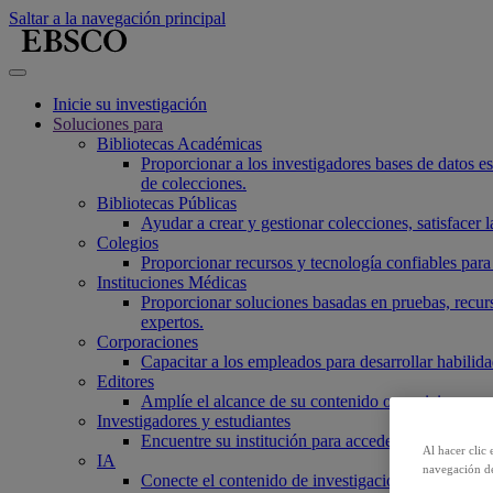
Saltar a la navegación principal
Inicie su investigación
Soluciones para
Bibliotecas Académicas
Proporcionar a los investigadores bases de datos esen
de colecciones.
Bibliotecas Públicas
Ayudar a crear y gestionar colecciones, satisfacer
Colegios
Proporcionar recursos y tecnología confiables para 
Instituciones Médicas
Proporcionar soluciones basadas en pruebas, recurs
expertos.
Corporaciones
Capacitar a los empleados para desarrollar habilidad
Editores
Amplíe el alcance de su contenido o servicio, aume
Investigadores y estudiantes
Encuentre su institución para acceder a nuestros p
Al hacer clic 
IA
navegación de
Conecte el contenido de investigación confiable a 