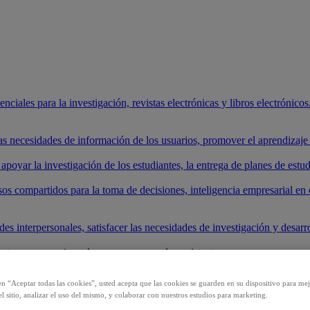
ciales para la investigación, revistas electrónicas y libros electrónicos.
 las necesidades de información de los usuarios, promover el aprendizaj
apoyar la investigación de los estudiantes, la entrega de planes de estud
os compartidos para la toma de decisiones, inteligencia empresarial en 
es interpersonales, satisfacer las necesidades de investigación y desarrol
nte su presencia en los nuevos mercados existentes.
roductos y comenzar su investigación.
en “Aceptar todas las cookies”, usted acepta que las cookies se guarden en su dispositivo para mej
l sitio, analizar el uso del mismo, y colaborar con nuestros estudios para marketing.
los sistemas de IA.