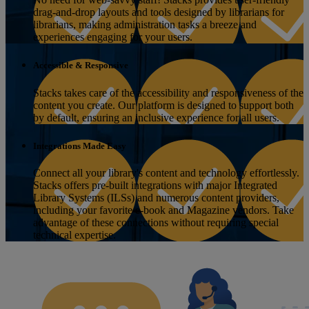
drag-and-drop layouts and tools designed by librarians for
librarians, making administration tasks a breeze and
experiences engaging for your users.
Accessible & Responsive
Stacks takes care of the accessibility and responsiveness of the
content you create. Our platform is designed to support both
by default, ensuring an inclusive experience for all users.
Integrations Made Easy
Connect all your library's content and technology effortlessly.
Stacks offers pre-built integrations with major Integrated
Library Systems (ILSs) and numerous content providers,
including your favorite e-book and Magazine vendors. Take
advantage of these connections without requiring special
technical expertise.