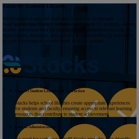
Stacks for Academic Libraries
Stacks makes it easy for academic libraries to design and
build
world-class library website experiences
for students, alumni,
faculty, and researchers by spending time focusing on curating the
right content, resources, and services without needing to learn how
to code or relying on outside teams to make updates.
Support Student Learning & Instruction
Stacks helps school libraries create appropriate experiences
for students and faculty, ensuring access to relevant learning
resources that contribute to student achievement.
Ease of Administration
No need for web-savvy staff! Stacks provides user-friendly