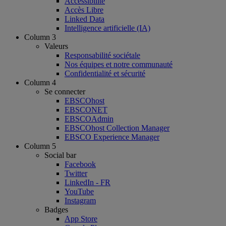
Accessibilité
Accès Libre
Linked Data
Intelligence artificielle (IA)
Column 3
Valeurs
Responsabilité sociétale
Nos équipes et notre communauté
Confidentialité et sécurité
Column 4
Se connecter
EBSCOhost
EBSCONET
EBSCOAdmin
EBSCOhost Collection Manager
EBSCO Experience Manager
Column 5
Social bar
Facebook
Twitter
LinkedIn - FR
YouTube
Instagram
Badges
App Store