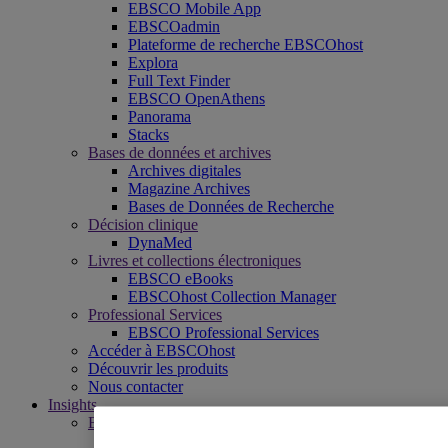
EBSCO Mobile App
EBSCOadmin
Plateforme de recherche EBSCOhost
Explora
Full Text Finder
EBSCO OpenAthens
Panorama
Stacks
Bases de données et archives
Archives digitales
Magazine Archives
Bases de Données de Recherche
Décision clinique
DynaMed
Livres et collections électroniques
EBSCO eBooks
EBSCOhost Collection Manager
Professional Services
EBSCO Professional Services
Accéder à EBSCOhost
Découvrir les produits
Nous contacter
Insights
Explorer le contenu
EBSCOpost Blog