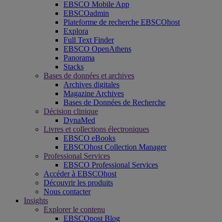
EBSCO Mobile App
EBSCOadmin
Plateforme de recherche EBSCOhost
Explora
Full Text Finder
EBSCO OpenAthens
Panorama
Stacks
Bases de données et archives
Archives digitales
Magazine Archives
Bases de Données de Recherche
Décision clinique
DynaMed
Livres et collections électroniques
EBSCO eBooks
EBSCOhost Collection Manager
Professional Services
EBSCO Professional Services
Accéder à EBSCOhost
Découvrir les produits
Nous contacter
Insights
Explorer le contenu
EBSCOpost Blog