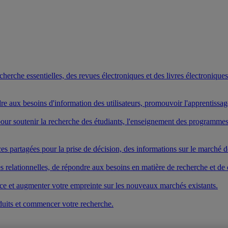
rche essentielles, des revues électroniques et des livres électroniques. 
ndre aux besoins d'information des utilisateurs, promouvoir l'apprentissa
s pour soutenir la recherche des étudiants, l'enseignement des program
es partagées pour la prise de décision, des informations sur le marché de
elationnelles, de répondre aux besoins en matière de recherche et de dé
vice et augmenter votre empreinte sur les nouveaux marchés existants.
duits et commencer votre recherche.