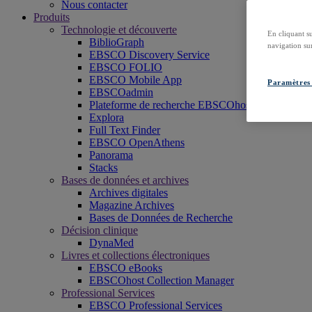
Nous contacter
Produits
Technologie et découverte
En cliquant s
BiblioGraph
navigation sur
EBSCO Discovery Service
EBSCO FOLIO
EBSCO Mobile App
Paramètres 
EBSCOadmin
Plateforme de recherche EBSCOhost
Explora
Full Text Finder
EBSCO OpenAthens
Panorama
Stacks
Bases de données et archives
Archives digitales
Magazine Archives
Bases de Données de Recherche
Décision clinique
DynaMed
Livres et collections électroniques
EBSCO eBooks
EBSCOhost Collection Manager
Professional Services
EBSCO Professional Services