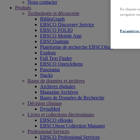
Nous contacter
Produits
En cliquant s
Technologie et découverte
navigation sur
BiblioGraph
EBSCO Discovery Service
EBSCO FOLIO
Paramètres 
EBSCO Mobile App
EBSCOadmin
Plateforme de recherche EBSCOhost
Explora
Full Text Finder
EBSCO OpenAthens
Panorama
Stacks
Bases de données et archives
Archives digitales
Magazine Archives
Bases de Données de Recherche
Décision clinique
DynaMed
Livres et collections électroniques
EBSCO eBooks
EBSCOhost Collection Manager
Professional Services
EBSCO Professional Services