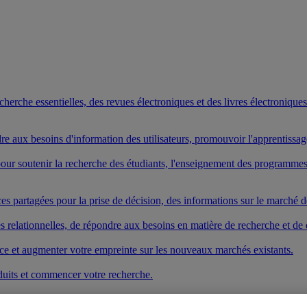
rche essentielles, des revues électroniques et des livres électroniques. 
ndre aux besoins d'information des utilisateurs, promouvoir l'apprentissa
s pour soutenir la recherche des étudiants, l'enseignement des program
es partagées pour la prise de décision, des informations sur le marché de
elationnelles, de répondre aux besoins en matière de recherche et de dé
vice et augmenter votre empreinte sur les nouveaux marchés existants.
duits et commencer votre recherche.