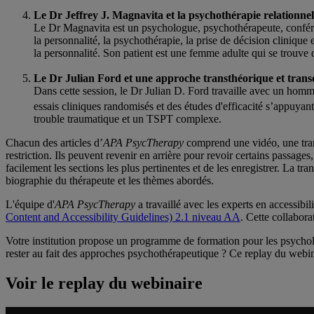
Le Dr Jeffrey J. Magnavita et la psychothérapie relationnel
Le Dr Magnavita est un psychologue, psychothérapeute, conférenci
la personnalité, la psychothérapie, la prise de décision cliniqu
la personnalité. Son patient est une femme adulte qui se trouve 
Le Dr Julian Ford et une approche transthéorique et transd
Dans cette session, le Dr Julian D. Ford travaille avec un homm
essais cliniques randomisés et des études d'efficacité s’appu
trouble traumatique et un TSPT complexe.
Chacun des articles d’
APA PsycTherapy
comprend une vidéo, une trans
restriction. Ils peuvent revenir en arrière pour revoir certains passag
facilement les sections les plus pertinentes et de les enregistrer. La
biographie du thérapeute et les thèmes abordés.
L'équipe d'
APA PsycTherapy
a travaillé avec les experts en accessibil
Content and Accessibility Guidelines) 2.1 niveau AA
. Cette collabor
Votre institution propose un programme de formation pour les psycholo
rester au fait des approches psychothérapeutique ? Ce replay du webin
Voir le replay du webinaire