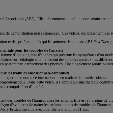
cal Association (APA). Elle a récemment animé un court séminaire en li
éos de démonstration non scénarisées. Ces vidéos, qui présentent des s
tion et des professionnels qui les animent, le contenu
APA PsycTherap
mentale pour les troubles de l'anxiété
 femme d'une vingtaine d'années qui présente les symptômes d'un troubl
itaires sur l'étiologie et le traitement des troubles anxieux, les différen
n passant par le traitement des phobies. Elle a également publié plusieu
ur les troubles obsessionnels-compulsifs
n expert de renommée internationale en matière de troubles obsessionne
comportementale. Dans cette vidéo, il s’appuie sur une thérapie cognit
els compulsifs et d'anxiété.
ment des troubles de l'humeur chez les enfants. Elle est à l’origine de pl
 façon d'évaluer et de traiter les enfants atteints de troubles de l'humeur
ary Fristad travaille avec une fillette d’environ 11 ans.