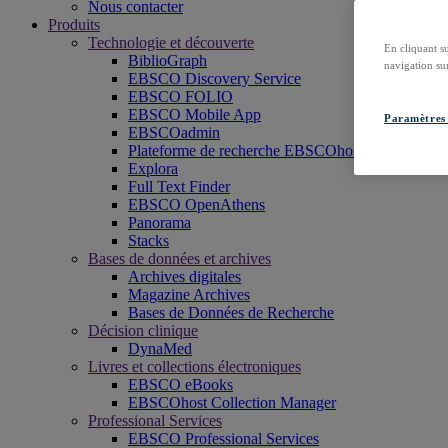
Nous contacter
Produits
Technologie et découverte
En cliquant s
BiblioGraph
navigation sur
EBSCO Discovery Service
EBSCO FOLIO
EBSCO Mobile App
Paramètres 
EBSCOadmin
Plateforme de recherche EBSCOhost
Explora
Full Text Finder
EBSCO OpenAthens
Panorama
Stacks
Bases de données et archives
Archives digitales
Magazine Archives
Bases de Données de Recherche
Décision clinique
DynaMed
Livres et collections électroniques
EBSCO eBooks
EBSCOhost Collection Manager
Professional Services
EBSCO Professional Services