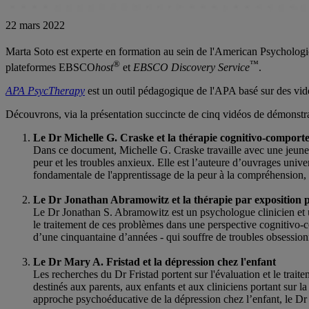
22 mars 2022
Marta Soto est experte en formation au sein de l'American Psychologi
®
™
plateformes EBSCO
host
et
EBSCO Discovery Service
.
APA PsycTherapy
est un outil pédagogique de l'APA basé sur des vid
Découvrons, via la présentation succincte de cinq vidéos de démonstra
Le Dr Michelle G. Craske et la thérapie cognitivo-comporte
Dans ce document, Michelle G. Craske travaille avec une jeune
peur et les troubles anxieux. Elle est l’auteure d’ouvrages univers
fondamentale de l'apprentissage de la peur à la compréhension, e
Le Dr Jonathan Abramowitz et la thérapie par exposition po
Le Dr Jonathan S. Abramowitz est un psychologue clinicien et u
le traitement de ces problèmes dans une perspective cognitivo-
d’une cinquantaine d’années - qui souffre de troubles obsessionn
Le Dr Mary A. Fristad et la dépression chez l'enfant
Les recherches du Dr Fristad portent sur l'évaluation et le traite
destinés aux parents, aux enfants et aux cliniciens portant sur la
approche psychoéducative de la dépression chez l’enfant, le Dr M