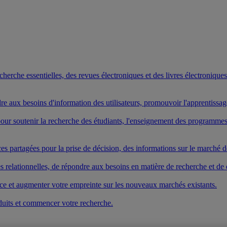
rche essentielles, des revues électroniques et des livres électroniques. 
ndre aux besoins d'information des utilisateurs, promouvoir l'apprentissa
s pour soutenir la recherche des étudiants, l'enseignement des program
es partagées pour la prise de décision, des informations sur le marché de
elationnelles, de répondre aux besoins en matière de recherche et de dé
vice et augmenter votre empreinte sur les nouveaux marchés existants.
duits et commencer votre recherche.