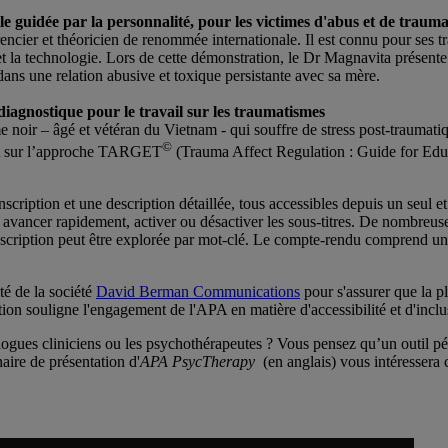
le guidée par la personnalité, pour les victimes d'abus et de traum
er et théoricien de renommée internationale. Il est connu pour ses trava
e et la technologie. Lors de cette démonstration, le Dr Magnavita présent
dans une relation abusive et toxique persistante avec sa mère.
iagnostique pour le travail sur les traumatismes
e noir – âgé et vétéran du Vietnam - qui souffre de stress post-traumat
©
yant sur l’approche TARGET
(Trauma Affect Regulation : Guide for Educa
cription et une description détaillée, tous accessibles depuis un seul e
es, avancer rapidement, activer ou désactiver les sous-titres. De nombreu
 transcription peut être explorée par mot-clé. Le compte-rendu comprend u
ité de la société
David Berman Communications
pour s'assurer que la p
ation souligne l'engagement de l'APA en matière d'accessibilité et d'inc
gues cliniciens ou les psychothérapeutes ? Vous pensez qu’un outil péd
aire de présentation d'
APA PsycTherapy
(en anglais) vous intéressera 