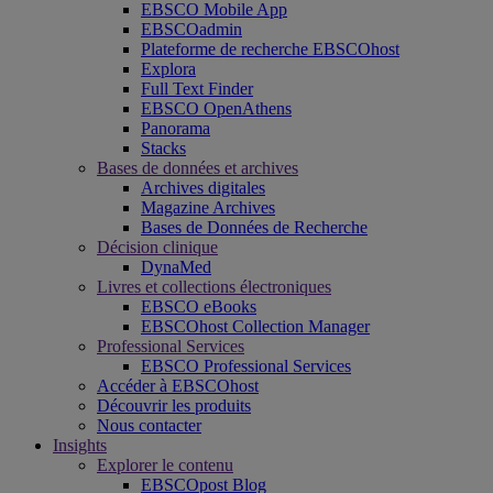
EBSCO Mobile App
EBSCOadmin
Plateforme de recherche EBSCOhost
Explora
Full Text Finder
EBSCO OpenAthens
Panorama
Stacks
Bases de données et archives
Archives digitales
Magazine Archives
Bases de Données de Recherche
Décision clinique
DynaMed
Livres et collections électroniques
EBSCO eBooks
EBSCOhost Collection Manager
Professional Services
EBSCO Professional Services
Accéder à EBSCOhost
Découvrir les produits
Nous contacter
Insights
Explorer le contenu
EBSCOpost Blog