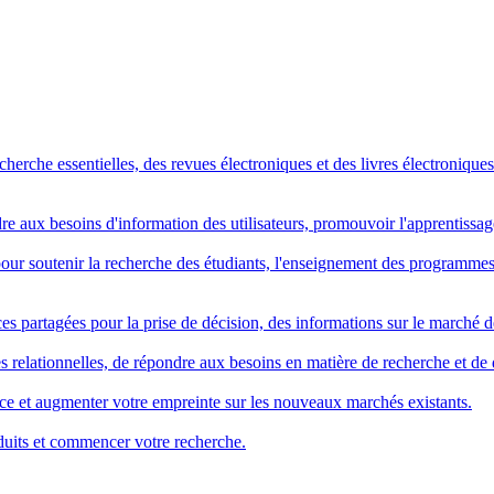
rche essentielles, des revues électroniques et des livres électroniques. 
ndre aux besoins d'information des utilisateurs, promouvoir l'apprentissa
s pour soutenir la recherche des étudiants, l'enseignement des program
es partagées pour la prise de décision, des informations sur le marché de
elationnelles, de répondre aux besoins en matière de recherche et de dé
vice et augmenter votre empreinte sur les nouveaux marchés existants.
duits et commencer votre recherche.