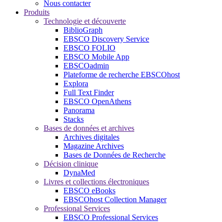
Nous contacter
Produits
Technologie et découverte
BiblioGraph
EBSCO Discovery Service
EBSCO FOLIO
EBSCO Mobile App
EBSCOadmin
Plateforme de recherche EBSCOhost
Explora
Full Text Finder
EBSCO OpenAthens
Panorama
Stacks
Bases de données et archives
Archives digitales
Magazine Archives
Bases de Données de Recherche
Décision clinique
DynaMed
Livres et collections électroniques
EBSCO eBooks
EBSCOhost Collection Manager
Professional Services
EBSCO Professional Services