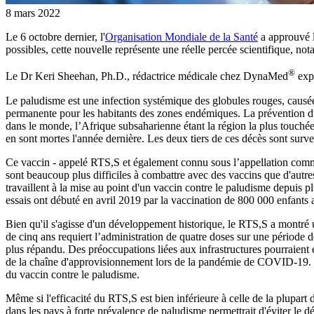
8 mars 2022
Le 6 octobre dernier, l'
Organisation Mondiale de la Santé
a approuvé l
possibles, cette nouvelle représente une réelle percée scientifique, n
®
Le Dr Keri Sheehan, Ph.D., rédactrice médicale chez DynaMed
expl
Le paludisme est une infection systémique des globules rouges, causée
permanente pour les habitants des zones endémiques. La prévention d
dans le monde, l’Afrique subsaharienne étant la région la plus touché
en sont mortes l'année dernière. Les deux tiers de ces décès sont surv
Ce vaccin - appelé RTS,S et également connu sous l’appellation commer
sont beaucoup plus difficiles à combattre avec des vaccins que d'autres
travaillent à la mise au point d'un vaccin contre le paludisme depuis 
essais ont débuté en avril 2019 par la vaccination de 800 000 enfant
Bien qu'il s'agisse d'un développement historique, le RTS,S a montré
de cinq ans requiert l’administration de quatre doses sur une période d
plus répandu. Des préoccupations liées aux infrastructures pourraien
de la chaîne d'approvisionnement lors de la pandémie de COVID-19. E
du vaccin contre le paludisme.
Même si l'efficacité du RTS,S est bien inférieure à celle de la plupart d
dans les pays à forte prévalence de paludisme permettrait d'éviter le d