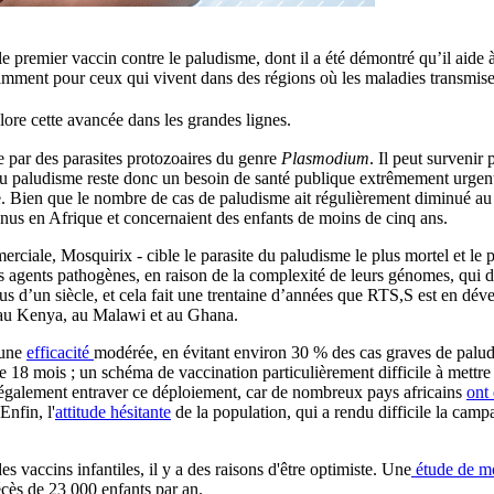
e premier vaccin contre le paludisme, dont il a été démontré qu’il aide 
otamment pour ceux qui vivent dans des régions où les maladies transmise
ore cette avancée dans les grandes lignes.
 par des parasites protozoaires du genre
Plasmodium
. Il peut survenir
u paludisme reste donc un besoin de santé publique extrêmement urgen
e. Bien que le nombre de cas de paludisme ait régulièrement diminué au
enus en Afrique et concernaient des enfants de moins de cinq ans.
ciale, Mosquirix - cible le parasite du paludisme le plus mortel et le p
 agents pathogènes, en raison de la complexité de leurs génomes, qui dép
plus d’un siècle, et cela fait une trentaine d’années que RTS,S est en dé
s au Kenya, au Malawi et au Ghana.
 une
efficacité
modérée, en évitant environ 30 % des cas graves de palu
e 18 mois ; un schéma de vaccination particulièrement difficile à mettre
t également entraver ce déploiement, car de nombreux pays africains
ont 
nfin, l'
attitude hésitante
de la population, qui a rendu difficile la cam
es vaccins infantiles, il y a des raisons d'être optimiste. Une
étude de mo
écès de 23 000 enfants par an.