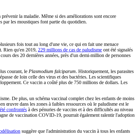
à prévenir la maladie. Même si des améliorations sont encore
s par les moustiques font partie du quotidien.
 plusieurs fois tout au long d'une vie, ce qui en fait une menace
t. Rien qu'en 2019,
229 millions de cas de paludisme
ont été signalés
 cours des 20 dernières années, près d'un demi-million de personnes
lus courant, le
Plasmodium falciparum
. Historiquement, les parasites
asse de loin celle des virus et des bactéries. Les scientifiques
veloppement. Ce vaccin a coûté plus de 750 millions de dollars. Les
disme. De plus, un schéma vaccinal complet chez les enfants de moins
 en œuvre dans les zones à faibles ressources où le paludisme est le
été confrontés
à des pénuries de vaccins et à des difficultés au niveau
pagne de vaccination COVID-19, pourrait également ralentir l'adoption
délisation
suggère que l'administration du vaccin à tous les enfants