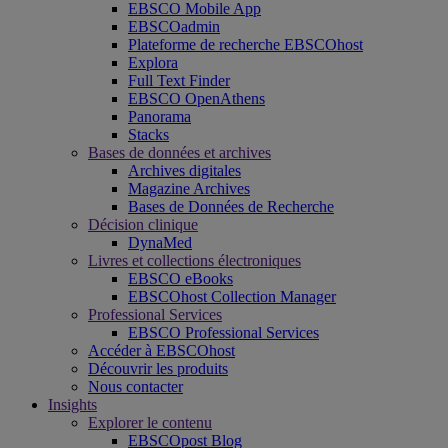
EBSCO Mobile App
EBSCOadmin
Plateforme de recherche EBSCOhost
Explora
Full Text Finder
EBSCO OpenAthens
Panorama
Stacks
Bases de données et archives
Archives digitales
Magazine Archives
Bases de Données de Recherche
Décision clinique
DynaMed
Livres et collections électroniques
EBSCO eBooks
EBSCOhost Collection Manager
Professional Services
EBSCO Professional Services
Accéder à EBSCOhost
Découvrir les produits
Nous contacter
Insights
Explorer le contenu
EBSCOpost Blog